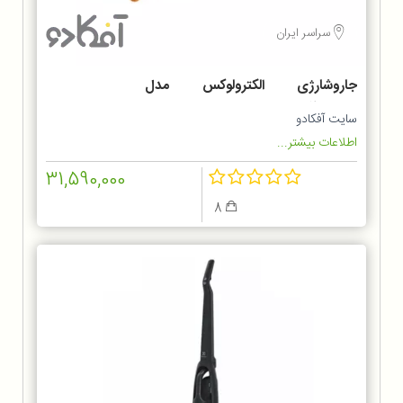
سراسر ایران
جاروشارژی الکترولوکس مدل
ZB6214IGM
سایت آفکادو
اطلاعات بیشتر...
31,590,000
8