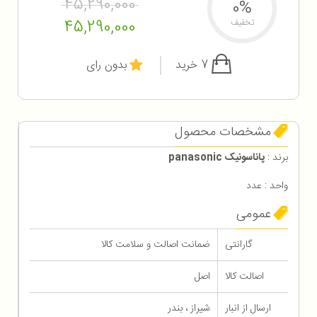
45,290,000
0%
45,290,000
تخفیف
7 خرید
بدون رای
مشخصات محصول
برند :
پاناسونیک panasonic
واحد : عدد
عمومی
گارانتی
ضمانت اصالت و سلامت کالا
اصالت کالا
اصل
ارسال از انبار
شیراز ، بندر