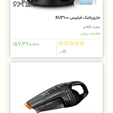
سراسر ایران
جارورباتیک فیلیپس XU3100
سایت آفکادو
اطلاعات بیشتر...
157,370,000
0