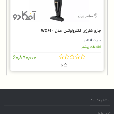
سراسر ایران
جارو شارژی الکترولوکس مدل WQ61-
1OGG
سایت آفکادو
اطلاعات بیشتر...
60,870,000
5
بیشتر بدانید
تماس با ما