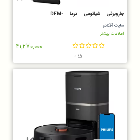
جاروبرقی شیائومی درما DEM-
TJ301W
سایت آفکادو
اطلاعات بیشتر...
41,270,000
0