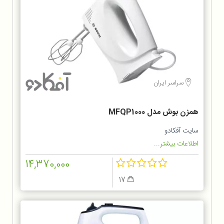
سراسر ایران
همزن بوش مدل MFQP1000
سایت آفکادو
اطلاعات بیشتر...
14,370,000
17