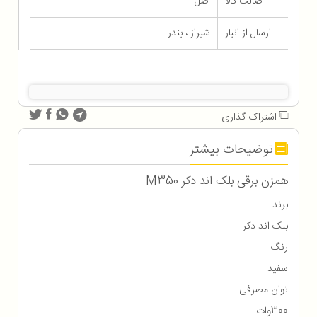
اصالت کالا
اصل
ارسال از انبار
شیراز ، بندر
اشتراک گذاری
توضیحات بیشتر
همزن برقی بلک اند دکر M350
برند
بلک اند دکر
رنگ
سفید
توان مصرفی
300وات