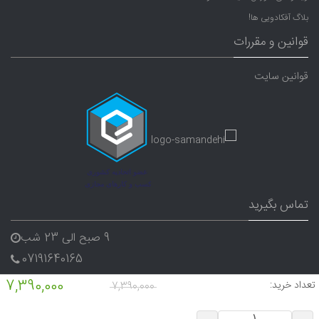
بلاگ آفکادویی ها!
قوانین و مقررات
قوانین سایت
تماس بگیرید
9 صبح الی 23 شب
07191640165
09338282656
7,390,000
تعداد خرید:
7,390,000