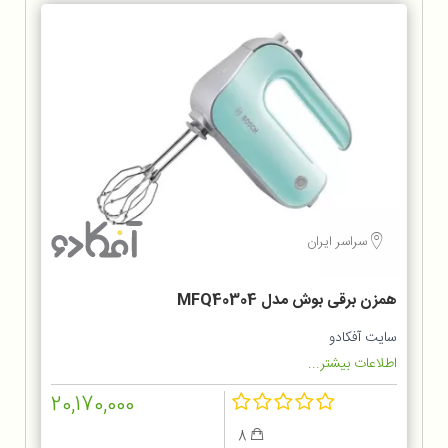
سراسر ایران
همزن برقی بوش مدل MFQ40304
سایت آفکادو
اطلاعات بیشتر...
20,170,000
8