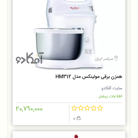
سراسر ایران
همزن برقی مولینکس مدل HM312
سایت آفکادو
اطلاعات بیشتر...
20,790,000
0