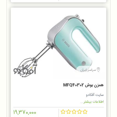
سراسر ایران
همزن بوش MFQ40302
سایت آفکادو
اطلاعات بیشتر...
19,370,000