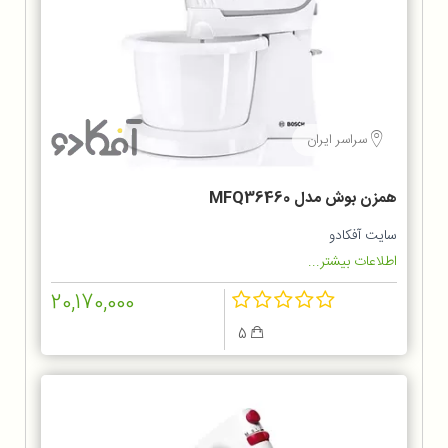
سراسر ایران
همزن بوش مدل MFQ36460
سایت آفکادو
اطلاعات بیشتر...
20,170,000
5