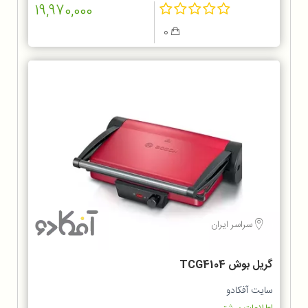
19,970,000
0
سراسر ایران
گریل بوش TCG4104
سایت آفکادو