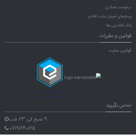
درخواست همکاری
ویدئوهای آموزش سایت آفکادو
بلاگ آفکادویی ها!
قوانین و مقررات
قوانین سایت
تماس بگیرید
9 صبح الی 23 شب
07191640165