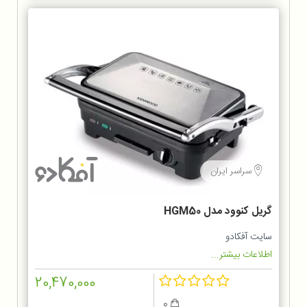
سراسر ایران
گریل کنوود مدل HGM50
سایت آفکادو
اطلاعات بیشتر...
20,470,000
0