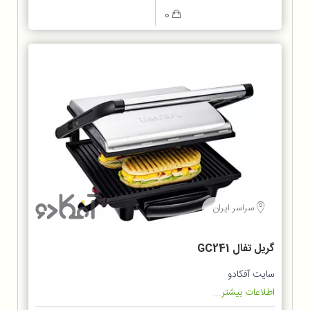
0
سراسر ایران
گریل تفال GC241
سایت آفکادو
اطلاعات بیشتر...