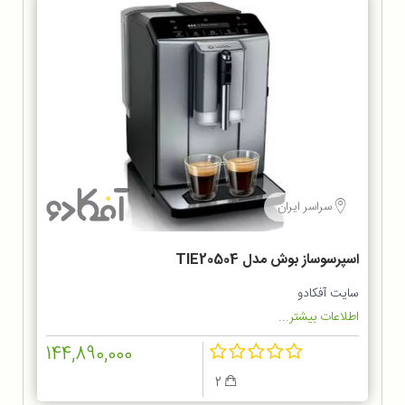
سراسر ایران
اسپرسوساز بوش مدل TIE20504
سایت آفکادو
اطلاعات بیشتر...
144,890,000
2