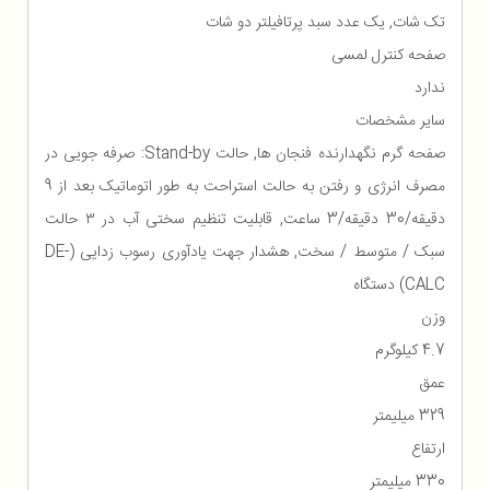
تک شات, یک عدد سبد پرتافیلتر دو شات
صفحه کنترل لمسی
ندارد
سایر مشخصات
صفحه گرم نگهدارنده فنجان ها, حالت Stand-by: صرفه جویی در
مصرف انرژی و رفتن به حالت استراحت به طور اتوماتیک بعد از 9
دقیقه/30 دقیقه/3 ساعت, قابلیت تنظیم سختی آب در ۳ حالت
سبک / متوسط / سخت, هشدار جهت یادآوری رسوب زدایی (DE-
CALC) دستگاه
وزن
4.7 کیلوگرم
عمق
329 میلیمتر
ارتفاع
330 میلیمتر