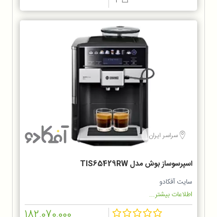
3
سراسر ایران
اسپرسوساز بوش مدل TIS65429RW
سایت آفکادو
اطلاعات بیشتر...
182,070,000