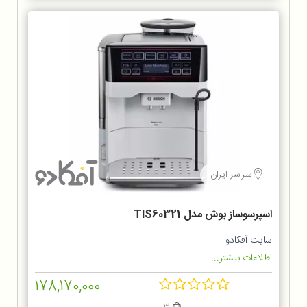
سراسر ایران
اسپرسوساز بوش مدل TIS60321
سایت آفکادو
اطلاعات بیشتر...
178,170,000