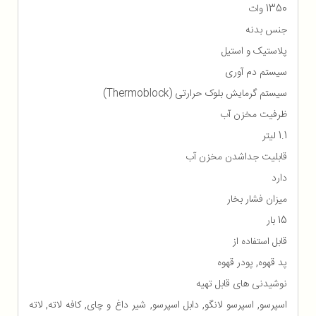
1350 وات
جنس بدنه
پلاستیک و استیل
سیستم دم آوری
سیستم گرمایش بلوک حرارتی (Thermoblock)
ظرفیت مخزن آب
1.1 لیتر
قابلیت جداشدن مخزن آب
دارد
میزان فشار بخار
15 بار
قابل استفاده از
پد قهوه, پودر قهوه
نوشیدنی های قابل تهیه
اسپرسو, اسپرسو لانگو, دابل اسپرسو, شیر داغ و چای, کافه لاته, لاته