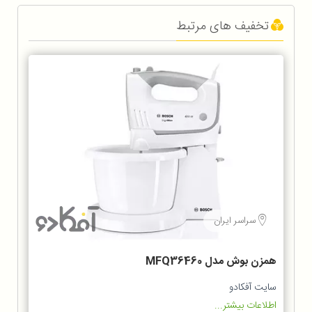
تخفیف های مرتبط
سراسر ایران
همزن بوش مدل MFQ36460
سایت آفکادو
اطلاعات بیشتر...