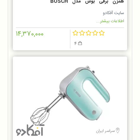
همزن برقی بوش مدل BOSCH
MFQ3010
سایت آفکادو
اطلاعات بیشتر...
14,370,000
4
سراسر ایران