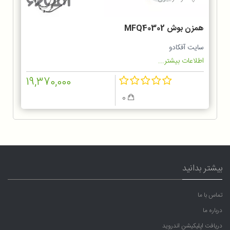
همزن بوش MFQ40302
سایت آفکادو
اطلاعات بیشتر...
19,370,000
0
بیشتر بدانید
تماس با ما
درباره ما
دریافت اپلیکیشن اندروید