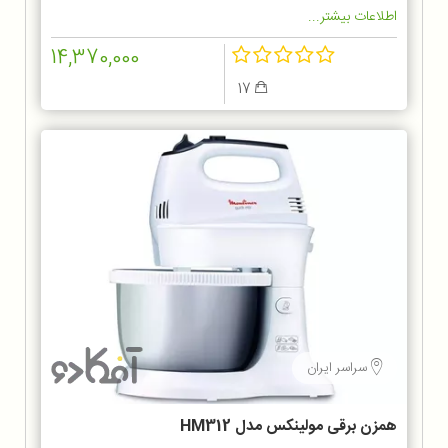
اطلاعات بیشتر...
14,370,000
17
سراسر ایران
همزن برقی مولینکس مدل HM312