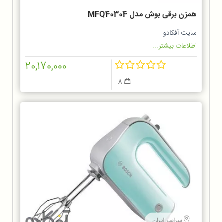
همزن برقی بوش مدل MFQ40304
سایت آفکادو
اطلاعات بیشتر...
20,170,000
8
سراسر ایران