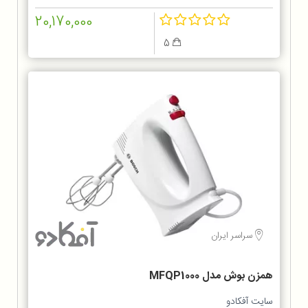
20,170,000
5
سراسر ایران
همزن بوش مدل MFQP1000
سایت آفکادو