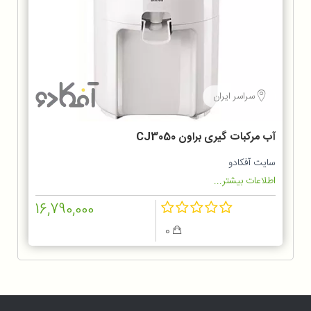
سراسر ایران
آب مرکبات گیری براون CJ3050
سایت آفکادو
اطلاعات بیشتر...
16,790,000
0