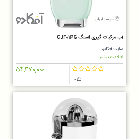
سراسر ایران
آب مرکبات گیری اسمگ CJF01PG
سایت آفکادو
اطلاعات بیشتر...
54,470,000
0