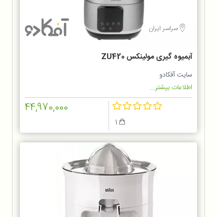
سراسر ایران
آبمیوه گیری مولینکس ZU420
سایت آفکادو
اطلاعات بیشتر...
44,970,000
1