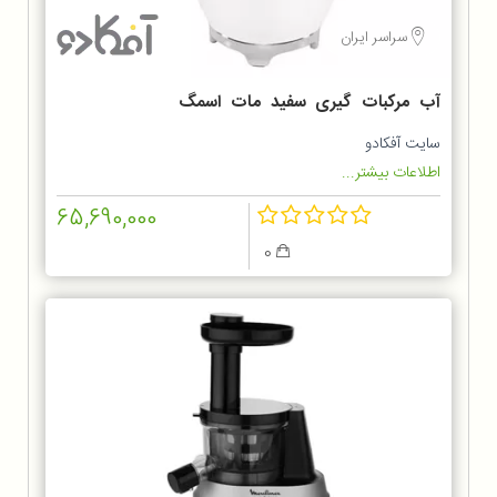
سراسر ایران
آب مرکبات گیری سفید مات اسمگ
CJF01WHMEU
سایت آفکادو
اطلاعات بیشتر...
65,690,000
0