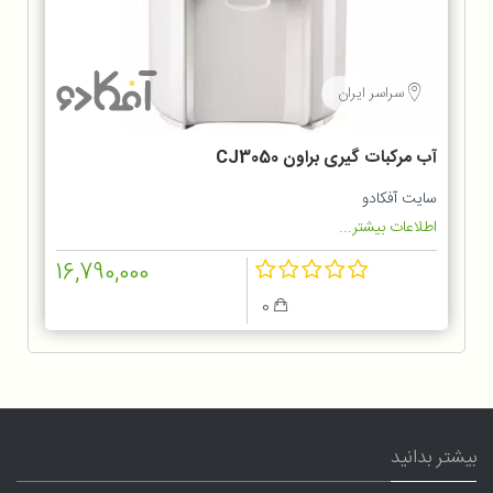
سراسر ایران
آب مرکبات گیری براون CJ3050
سایت آفکادو
اطلاعات بیشتر...
16,790,000
0
بیشتر بدانید