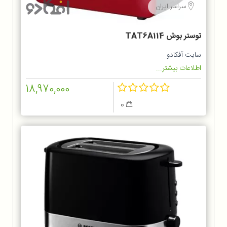
سراسر ایران
توستر بوش TAT6A114
سایت آفکادو
اطلاعات بیشتر...
18,970,000
0