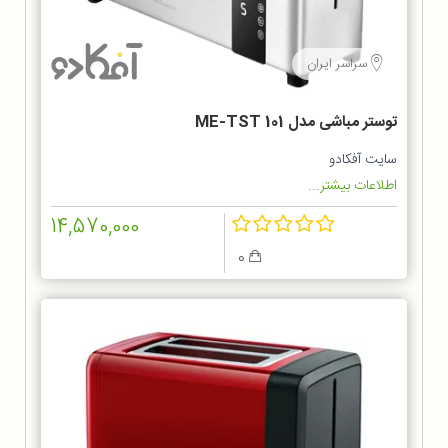
سراسر ایران
توستر مباشی مدل ME-TST 101
سایت آفکادو
اطلاعات بیشتر...
14,570,000
0