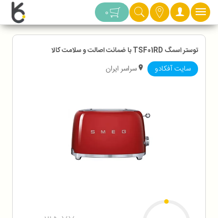
دسته بندی
0
توستر اسمگ TSF01RD با ضمانت اصالت و سلامت کالا
سایت آفکادو
سراسر ایران