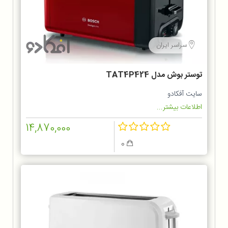
سراسر ایران
توستر بوش مدل TAT4P424
سایت آفکادو
اطلاعات بیشتر...
14,870,000
0