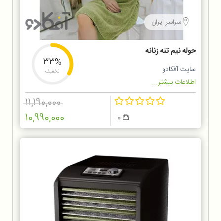
سراسر ایران
حوله نیم تنه زنانه
33%
سایت آفکادو
تخفیف
اطلاعات بیشتر...
11,190,000
10,990,000
0