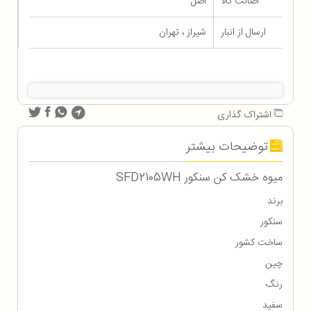
اصالت کالا
اصل
ارسال از انبار
شیراز ، تهران
اشتراک گذاری
توضیحات بیشتر
میوه خشک کن سنکور SFD2105WH
برند
سنکور
ساخت کشور
چین
رنگ
سفید