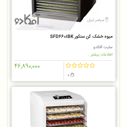
سراسر ایران
میوه خشک کن سنکور SFD6601BK
سایت آفکادو
اطلاعات بیشتر...
46,890,000
0