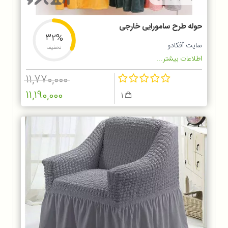
حوله طرح سامورایی خارجی
32%
سایت آفکادو
تخفیف
اطلاعات بیشتر...
11,770,000
11,190,000
1