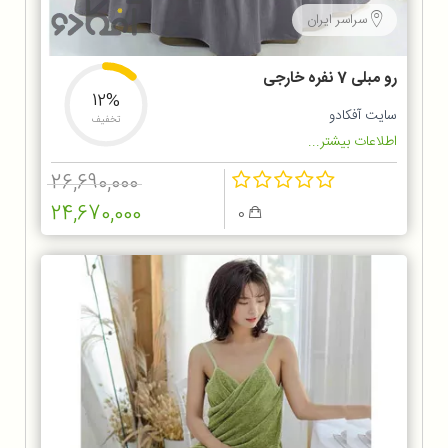
سراسر ایران
رو مبلی 7 نفره خارجی
12%
سایت آفکادو
تخفیف
اطلاعات بیشتر...
26,690,000
24,670,000
0