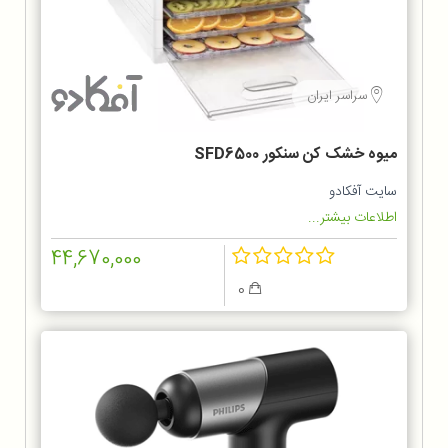
سراسر ایران
میوه خشک کن سنکور SFD6500
سایت آفکادو
اطلاعات بیشتر...
44,670,000
0