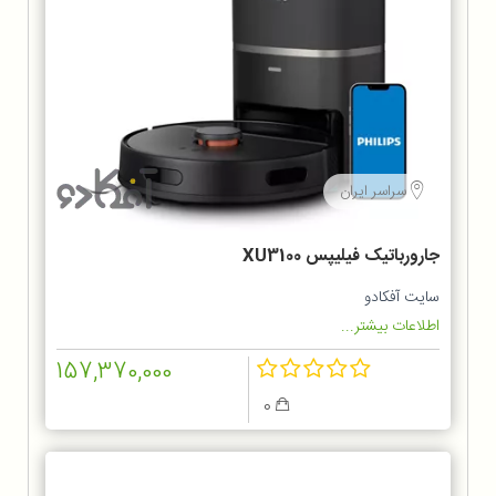
سراسر ایران
جارورباتیک فیلیپس XU3100
سایت آفکادو
اطلاعات بیشتر...
157,370,000
0