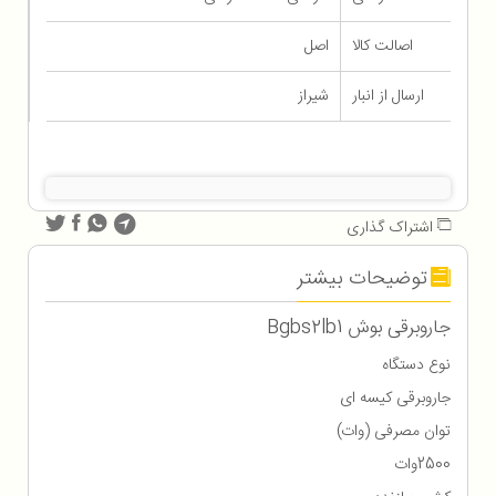
اصالت کالا
اصل
ارسال از انبار
شیراز
اشتراک گذاری
توضیحات بیشتر
جاروبرقی بوش Bgbs2lb1
نوع دستگاه
جاروبرقی کیسه ای
توان مصرفی (وات)
2500وات