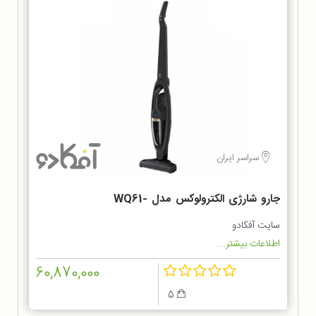
سراسر ایران
جارو شارژی الکترولوکس مدل WQ61-
1OGG
سایت آفکادو
اطلاعات بیشتر...
60,870,000
5