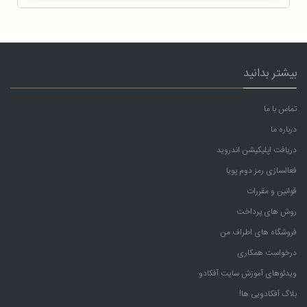
بیشتر بدانید
تماس با ما
درباره ما
دریافت اپلیکیشن اندروید
فعالسازی رمز دوم پویا
قوانین و مقررات
روش های پرداخت
فروشگاه های اطراف من
درخواست همکاری
ویدئوهای آموزش سایت آفکادو
بلاگ آفکادویی ها!