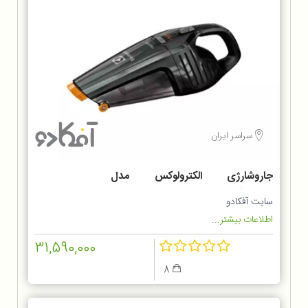
سراسر ایران
جاروشارژی الکترولوکس مدل
ZB6214IGM
سایت آفکادو
اطلاعات بیشتر...
31,590,000
8