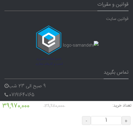
قوانین و مقررات
قوانین سایت
تماس بگیرید
9 صبح الی 23 شب
07191640165
09338282656
39,970,000
تعداد خرید:
39,970,000
-
+