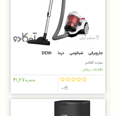
سراسر ایران
جاروبرقی شیائومی درما DEM-
TJ301W
سایت آفکادو
اطلاعات بیشتر...
41,270,000
0