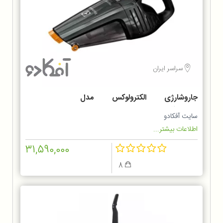
سراسر ایران
جاروشارژی الکترولوکس مدل
ZB6214IGM
سایت آفکادو
اطلاعات بیشتر...
31,590,000
8