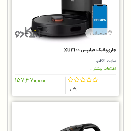
سراسر ایران
جارورباتیک فیلیپس XU3100
سایت آفکادو
اطلاعات بیشتر...
157,370,000
0