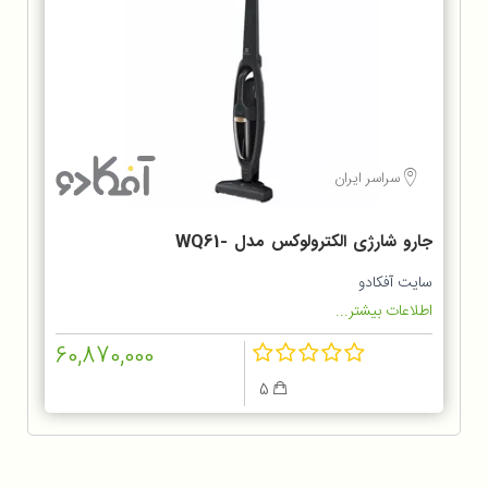
سراسر ایران
جارو شارژی الکترولوکس مدل WQ61-
1OGG
سایت آفکادو
اطلاعات بیشتر...
60,870,000
5