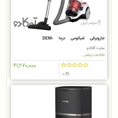
سراسر ایران
جاروبرقی شیائومی درما DEM-
TJ301W
سایت آفکادو
اطلاعات بیشتر...
41,270,000
0