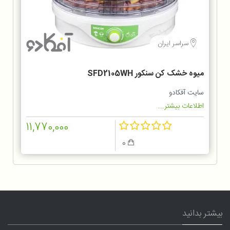
سراسر ایران
میوه خشک کن سنکور SFD2105WH
سایت آفکادو
اطلاعات بیشتر...
11,770,000
0
بیشتر بدانید