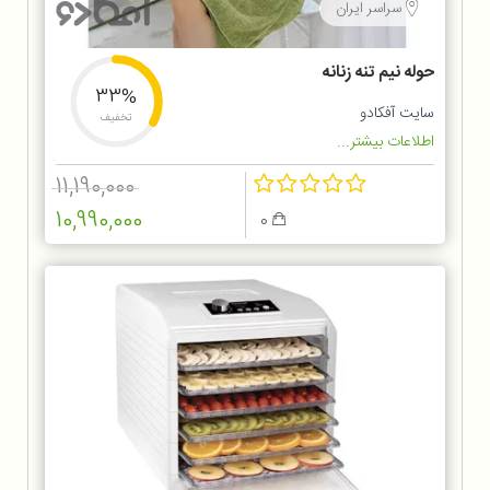
سراسر ایران
حوله نیم تنه زنانه
33%
سایت آفکادو
تخفیف
اطلاعات بیشتر...
11,190,000
10,990,000
0