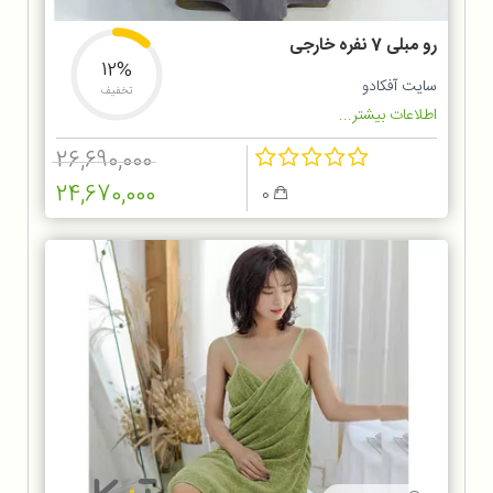
رو مبلی 7 نفره خارجی
12%
سایت آفکادو
تخفیف
اطلاعات بیشتر...
26,690,000
24,670,000
0