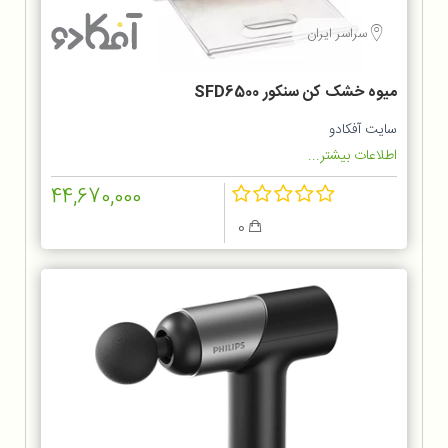
سراسر ایران
میوه خشک کن سنکور SFD6500
سایت آفکادو
اطلاعات بیشتر...
44,670,000
0