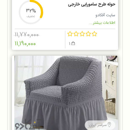
حوله طرح سامورایی خارجی
32%
سایت آفکادو
تخفیف
اطلاعات بیشتر...
11,770,000
11,190,000
1
سراسر ایران