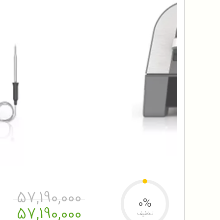
57,190,000
0%
57,190,000
تخفیف