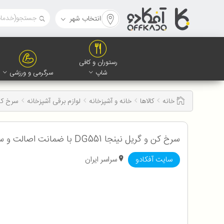
انتخاب شهر
رستوران و کافی
شاپ
سرگرمی و ورزشی
خانه
کالاها
خانه و آشپزخانه
لوازم برقی آشپزخانه
سرخ ک
سرخ‌ کن و گریل نینجا DG551 با ضمانت اصالت و سلامت کالا
سایت آفکادو
سراسر ایران