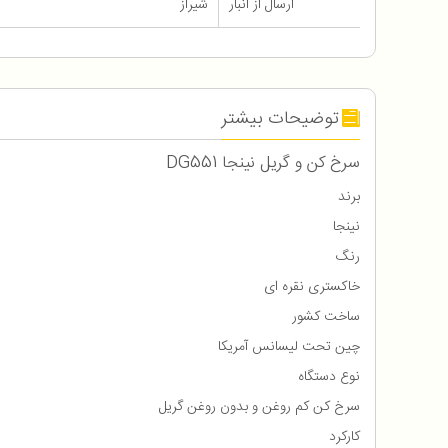
ارسال از انبار
شیراز
توضیحات بیشتر
سرخ‌ کن و گریل نینجا DG551
برند
نینجا
رنگ
خاکستری نقره ای
ساخت کشور
چین تحت لیسانس آمریکا
نوع دستگاه
سرخ کن کم روغن و بدون روغن گریل
کارکرد