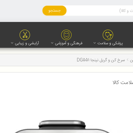
جستجو
پزشکی و سلامت
فرهنگی و آموزشی
آرایشی و زیبایی
ن
سرخ‌ کن و گریل نینجا DG551