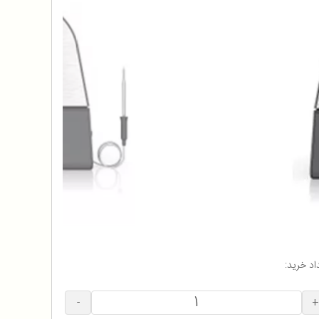
اد خرید:
-
+