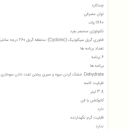
چندکاره
توان مصرفی
1760 وات
تکنولوژی منحصر بفرد
فناوری گریل سیکلونیک (Cyclonic): محفظه گریل 260 درجه سانتیگرادی فوق العاده داغ با گردش هوای سریع اطراف غذا
تعداد برنامه ها
6 برنامه
برنامه ها
Dehydrate: خشک کردن میوه و سبزی پختن تفت دادن سوخاری کردن گریل کردن کباب کردن
ظرفیت کاسه
3.8 لیتر
کانوکشن یا فن
دارد
قابلیت گرم نگهدارنده
ندارد