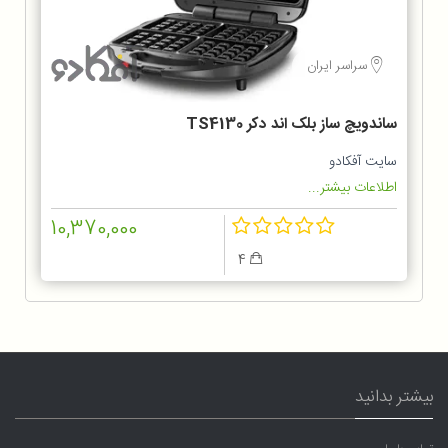
سراسر ایران
ساندویچ ساز بلک اند دکر TS4130
سایت آفکادو
اطلاعات بیشتر...
10,370,000
4
بیشتر بدانید