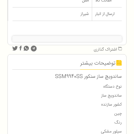
اصالت کالا
اصل
ارسال از انبار
شیراز
اشتراک گذاری
توضیحات بیشتر
ساندویچ ساز سنکور SSM9940SS
نوع دستگاه
ساندویج ساز
کشور سازنده
چین
رنگ
سیلور مشکی