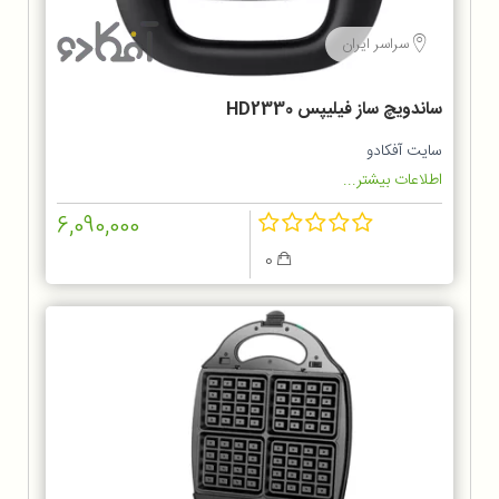
سراسر ایران
ساندویچ ساز فیلیپس HD2330
سایت آفکادو
اطلاعات بیشتر...
6,090,000
0