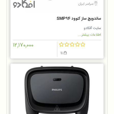
سراسر ایران
ساندویچ ساز کنوود SMP94
سایت آفکادو
اطلاعات بیشتر...
12,170,000
11