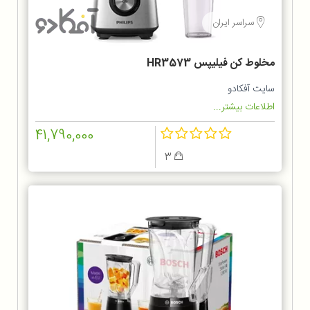
سراسر ایران
مخلوط کن فيليپس HR3573
سایت آفکادو
اطلاعات بیشتر...
41,790,000
3