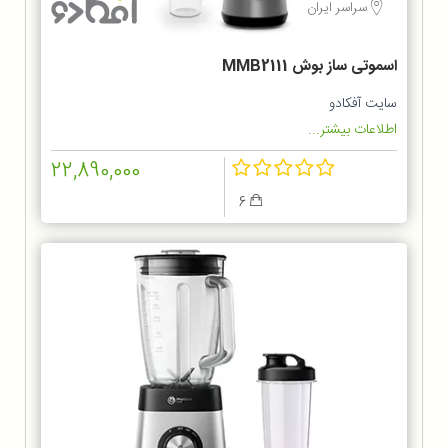
سراسر ایران
اسموتی ساز بوش MMB2111
سایت آفکادو
اطلاعات بیشتر...
22,890,000
6