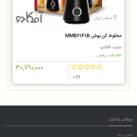
سراسر ایران
مخلوط کن بوش MMB6141B
سایت آفکادو
اطلاعات بیشتر...
30,790,000
0
بیشتر بدانید
تماس با ما