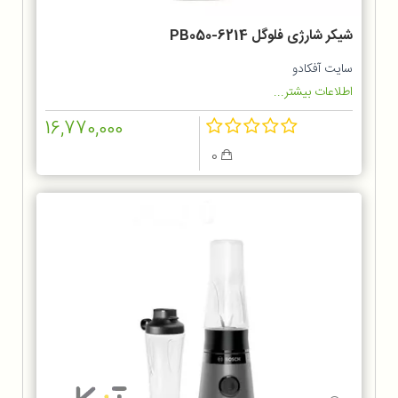
شیکر شارژی فلوگل PB050-6214
سایت آفکادو
اطلاعات بیشتر...
16,770,000
0