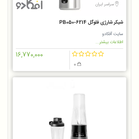
سراسر ایران
شیکر شارژی فلوگل PB050-6214
سایت آفکادو
اطلاعات بیشتر...
16,770,000
0