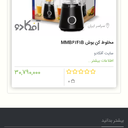
سراسر ایران
مخلوط کن بوش MMB6141B
سایت آفکادو
اطلاعات بیشتر...
30,790,000
0
بیشتر بدانید