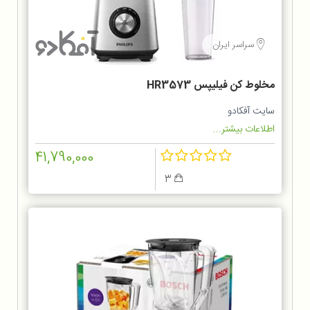
سراسر ایران
مخلوط کن فيليپس HR3573
سایت آفکادو
اطلاعات بیشتر...
41,790,000
3