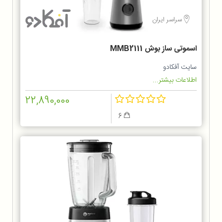
سراسر ایران
اسموتی ساز بوش MMB2111
سایت آفکادو
اطلاعات بیشتر...
22,890,000
6