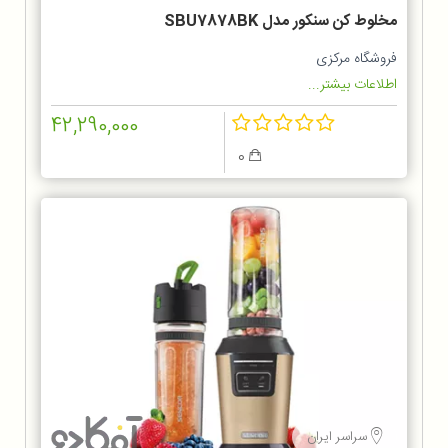
مخلوط‌ کن سنکور مدل SBU7878BK
فروشگاه مرکزی
اطلاعات بیشتر...
42,290,000
0
سراسر ایران