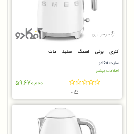
سراسر ایران
کتری برقی اسمگ سفید مات
KLF03WHMEU
سایت آفکادو
اطلاعات بیشتر...
59,670,000
0