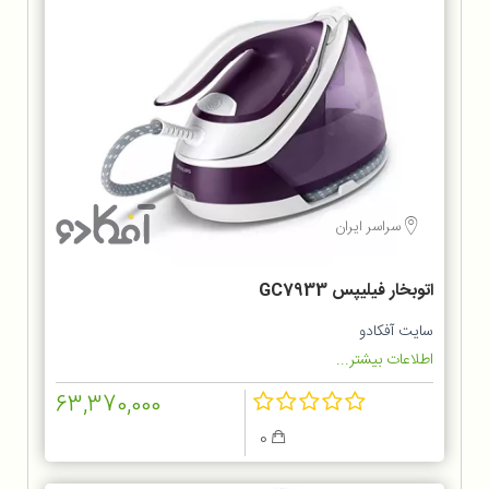
سراسر ایران
اتوبخار فیلیپس GC7933
سایت آفکادو
اطلاعات بیشتر...
63,370,000
0