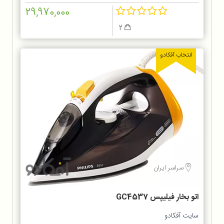
29,970,000
2
انتخاب آفکادو
سراسر ایران
اتو بخار فیلیپس GC4537
سایت آفکادو