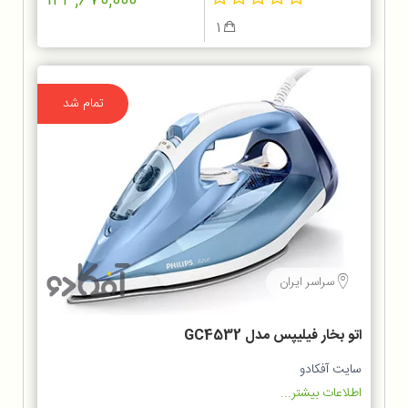
123,670,000
1
تمام شد
سراسر ایران
اتو بخار فیلیپس مدل GC4532
سایت آفکادو
اطلاعات بیشتر...