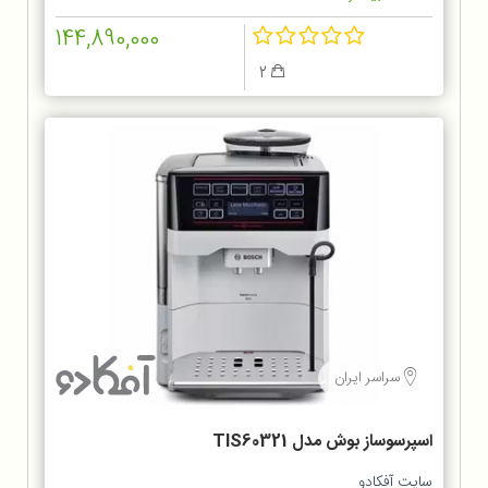
144,890,000
2
سراسر ایران
اسپرسوساز بوش مدل TIS60321
سایت آفکادو