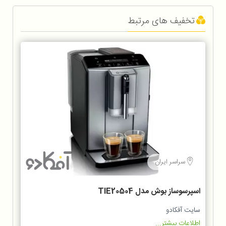
تخفیف های مرتبط
سراسر ایران
اسپرسوساز بوش مدل TIE20504
سایت آفکادو
اطلاعات بیشتر...