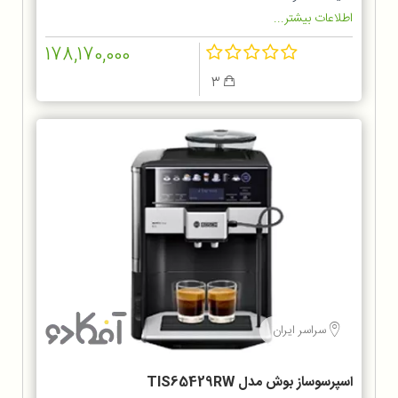
اطلاعات بیشتر...
178,170,000
3
سراسر ایران
اسپرسوساز بوش مدل TIS65429RW