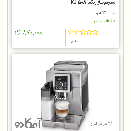
اسپرسوساز زیگما KJ 50A
سایت آفکادو
اطلاعات بیشتر...
26,870,000
18
سراسر ایران