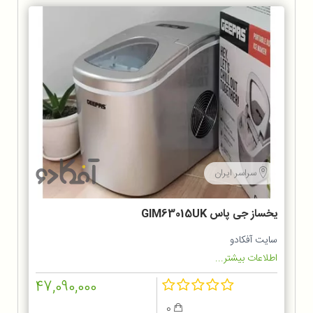
سراسر ایران
یخساز جی پاس GIM63015UK
سایت آفکادو
اطلاعات بیشتر...
47,090,000
0