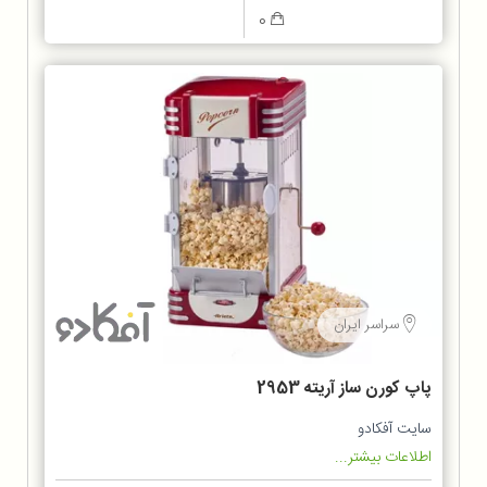
0
سراسر ایران
پاپ کورن ساز آریته 2953
سایت آفکادو
اطلاعات بیشتر...