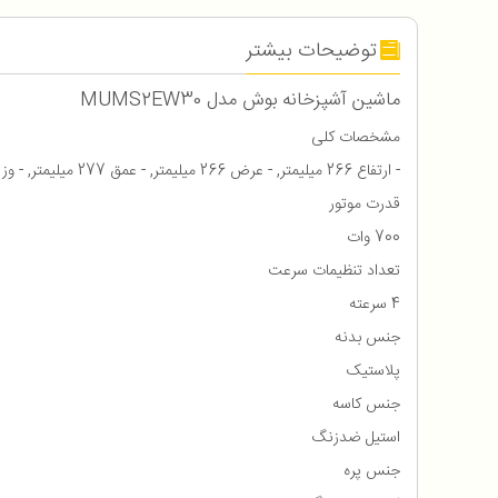
توضیحات بیشتر
ماشین آشپزخانه بوش مدل MUMS2EW30
مشخصات کلی
- ارتفاع 266 میلیمتر, - عرض 266 میلیمتر, - عمق 277 میلیمتر, - وزن 6.3 کیلوگرم, - رنگ سفید, - کشور سازنده اسلوونی
قدرت موتور
700 وات
تعداد تنظیمات سرعت
4 سرعته
جنس بدنه
پلاستیک
جنس کاسه
استیل ضدزنگ
جنس پره