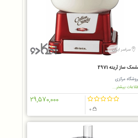
سراسر ایران
مک ساز آریته 2971
روشگاه مرکزی
لاعات بیشتر...
29,570,000
0