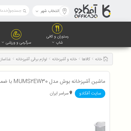
انتخاب شهر
رستوران و کافی
شاپ
سرگرمی و ورزشی
خانه
کالاها
خانه و آشپزخانه
لوازم برقی آشپزخانه
غذاساز 
ماشین آشپزخانه بوش مدل MUMS2EW30 با ضمانت اصالت و سلامت کالا به همراه 12 ماه گارانتی
سایت آفکادو
سراسر ایران