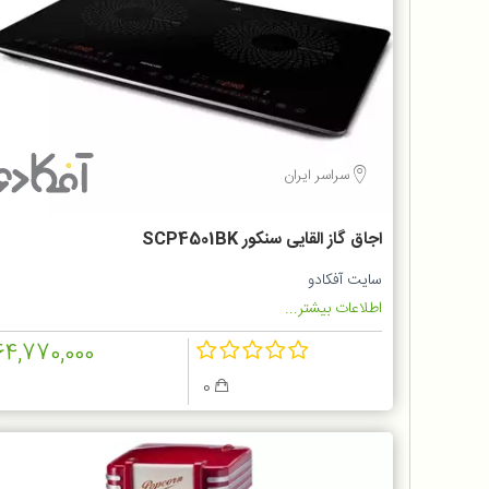
سراسر ایران
اجاق گاز القایی سنکور SCP4501BK
سایت آفکادو
اطلاعات بیشتر...
64,770,000
0