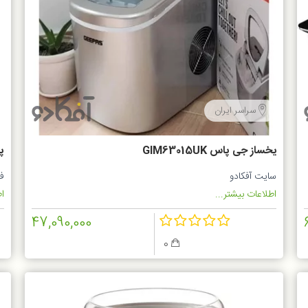
سراسر ایران
یخساز جی پاس GIM63015UK
پش
سایت آفکادو
ف
اطلاعات بیشتر...
اط
47,090,000
0