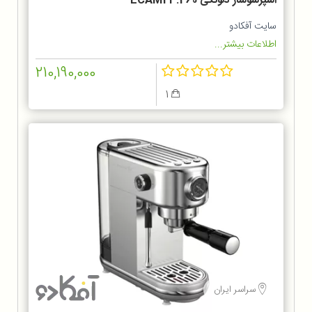
اسپرسوساز دلونگی ECAM23.460
سایت آفکادو
اطلاعات بیشتر...
210,190,000
1
سراسر ایران