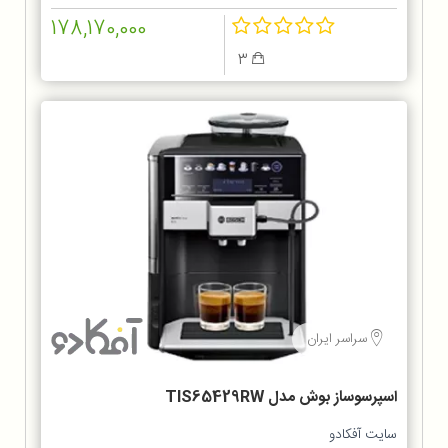
178,170,000
3
سراسر ایران
اسپرسوساز بوش مدل TIS65429RW
سایت آفکادو