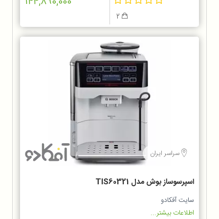
144,890,000
2
سراسر ایران
اسپرسوساز بوش مدل TIS60321
سایت آفکادو
اطلاعات بیشتر...