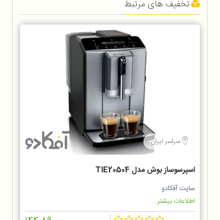
تخفیف های مرتبط
سراسر ایران
اسپرسوساز بوش مدل TIE20504
سایت آفکادو
اطلاعات بیشتر...