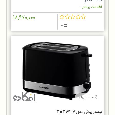
سایت آفکادو
اطلاعات بیشتر...
18,970,000
0
سراسر ایران
توستر بوش مدل TAT7403