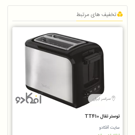
تخفیف های مرتبط
سراسر ایران
توستر تفال TT410
سایت آفکادو