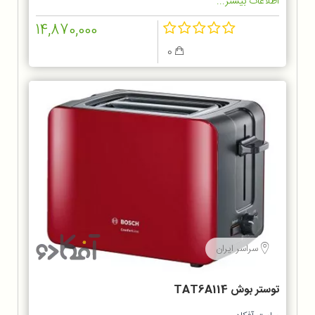
اطلاعات بیشتر...
14,870,000
0
سراسر ایران
توستر بوش TAT6A114