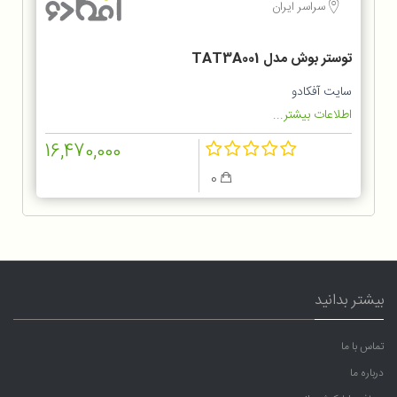
سراسر ایران
توستر بوش مدل TAT3A001
سایت آفکادو
اطلاعات بیشتر...
16,470,000
0
بیشتر بدانید
تماس با ما
درباره ما