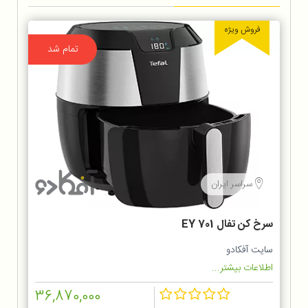
فروش ویژه
تمام شد
سراسر ایران
سرخ كن تفال EY 701
سایت آفکادو
اطلاعات بیشتر...
36,870,000