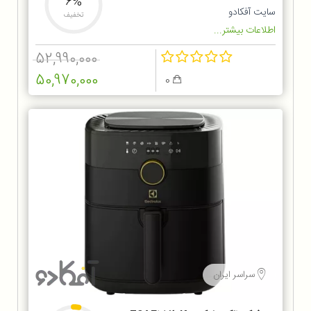
6%
سایت آفکادو
تخفیف
اطلاعات بیشتر...
52,990,000
50,970,000
0
سراسر ایران