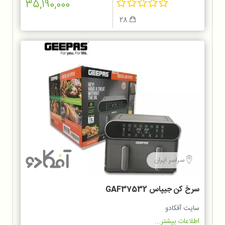
35,190,000
28
سراسر ایران
سرخ کن جیپاس GAF37532
سایت آفکادو
اطلاعات بیشتر...