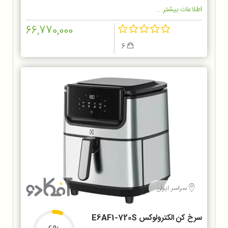
اطلاعات بیشتر...
66,770,000
6
سراسر ایران
سرخ کن الکترولوکس E6AF1-720S