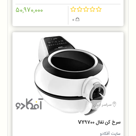
50,970,000
0
سراسر ایران
سرخ کن تفال VY9700
سایت آفکادو