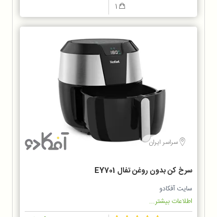
1
سراسر ایران
سرخ کن بدون روغن تفال EY701
سایت آفکادو
اطلاعات بیشتر...