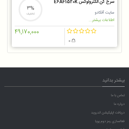
سرخ کن الکترولوکس E6AF1520K
3%
سایت آفکادو
تخفیف
اطلاعات بیشتر...
49,170,000
0
بیشتر بدانید
تماس با ما
درباره ما
دریافت اپلیکیشن اندروید
فعالسازی رمز دوم پویا