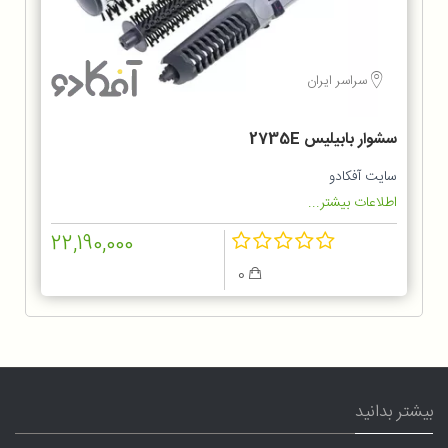
سراسر ایران
سشوار بابیلیس 2735E
سایت آفکادو
اطلاعات بیشتر...
22,190,000
0
بیشتر بدانید