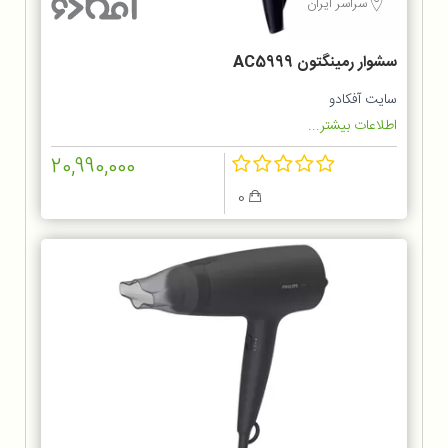
سراسر ایران
سشوار رمینگتون AC5999
سایت آفکادو
اطلاعات بیشتر...
20,990,000
0