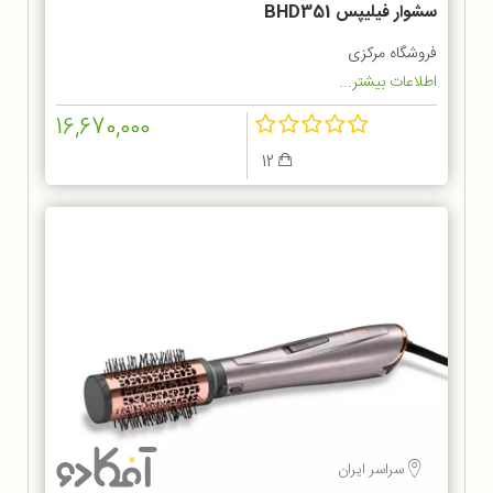
سشوار فیلیپس BHD351
فروشگاه مرکزی
اطلاعات بیشتر...
16,670,000
12
سراسر ایران