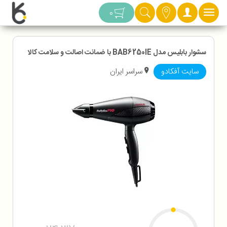
دسته بندی
0
سشوار بابلیس مدل BAB6250IE با ضمانت اصالت و سلامت کالا
سایت آفکادو
سراسر ایران