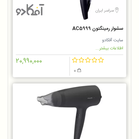
سراسر ایران
سشوار رمینگتون AC5999
سایت آفکادو
اطلاعات بیشتر...
20,990,000
0