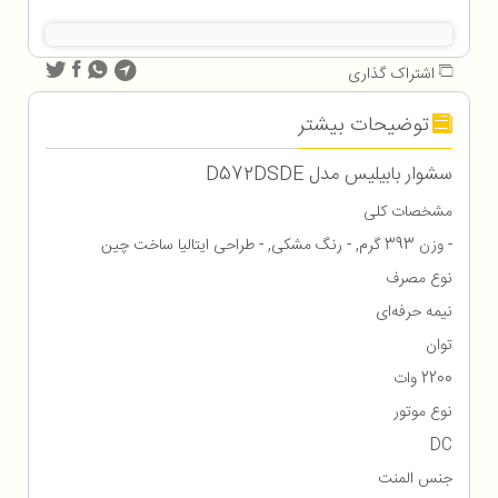
اشتراک گذاری
توضیحات بیشتر
سشوار بابیلیس مدل D572DSDE
مشخصات کلی
- وزن 393 گرم, - رنگ مشکی, - طراحی ایتالیا ساخت چین
نوع مصرف
نیمه حرفه‌ای
توان
2200 وات
نوع موتور
DC
جنس المنت