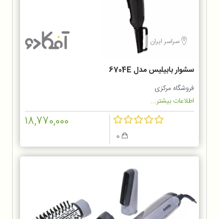
سراسر ایران
سشوار بابیلیس مدل 6704E
فروشگاه مرکزی
اطلاعات بیشتر...
18,770,000
0