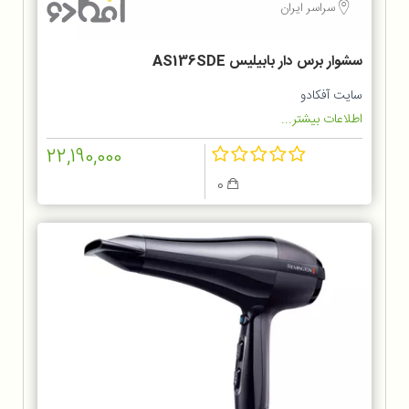
سراسر ایران
سشوار برس دار بابیلیس AS136SDE
سایت آفکادو
اطلاعات بیشتر...
22,190,000
0