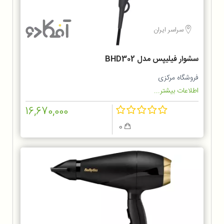
سراسر ایران
سشوار فیلیپس مدل BHD302
فروشگاه مرکزی
اطلاعات بیشتر...
16,670,000
0