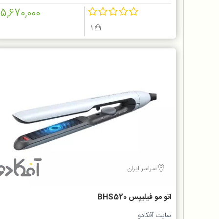
15,670,000
1
سراسر ایران
اتو مو فیلیپس BHS520
سایت آفکادو