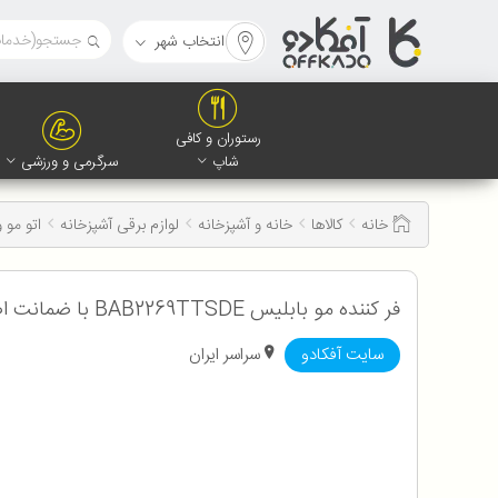
انتخاب شهر
رستوران و کافی
شاپ
سرگرمی و ورزشی
خانه
کالاها
خانه و آشپزخانه
لوازم برقی آشپزخانه
اتو مو 
فر کننده مو بابلیس BAB2269TTSDE با ضمانت اصالت و سلامت کالا
سایت آفکادو
سراسر ایران