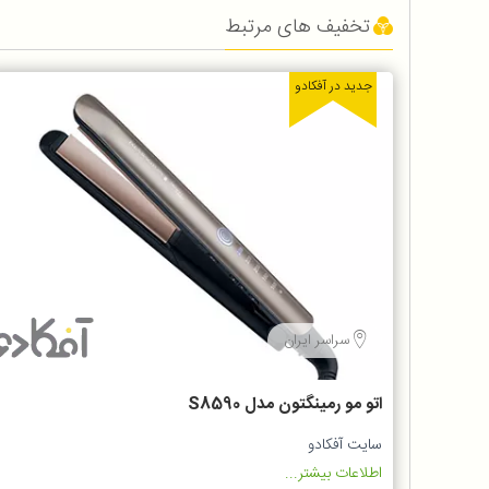
تخفیف های مرتبط
جدید در آفکادو
سراسر ایران
اتو مو رمینگتون مدل S8590
سایت آفکادو
اطلاعات بیشتر...