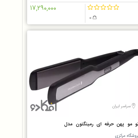
17,290,000
0
سراسر ایران
تو مو پهن حرفه ای رمینگتون مدل
S552
روشگاه مرکزی