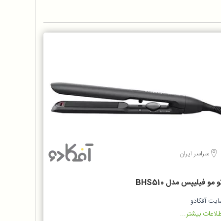
سراسر ایران
و مو فیلیپس مدل BHS510
ایت آفکادو
لاعات بیشتر...