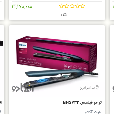
14,170,000
0
سراسر ایران
اتو مو فیلیپس BHS732
ا
5
سایت آفکادو
ف