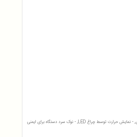
- تکنولوژی تیتانیوم ترمالین, - ضد آلرژی و التهاب, - مناسب موهای خشک و مرطوب- دارای سایز لوله های ۲۲ میلی متری، ۱۹ میلی متری، ۲۲ میلی متری, - نمایش حرارت توسط چراغ LED, - نوک سرد دستگاه برای ایمنی