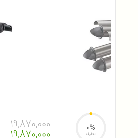
19,870,000
0%
19,870,000
تخفیف