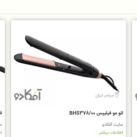
سراسر ایران
اتو مو فیلیپس BHS378/00
ات
سایت آفکادو
س
اطلاعات بیشتر...
اط