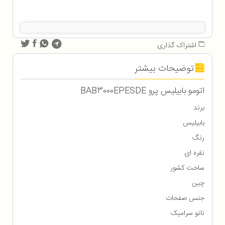
اشتراک گذاری
توضیحات بیشتر
اتومو بابیلیس پرو BAB3000EPESDE
برند
بابیلیس
رنگ
نقره ای
ساخت کشور
چین
جنس صفحات
نانو سرامیک