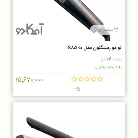
سراسر ایران
اتو مو رمینگتون مدل S8590
سایت آفکادو
اطلاعات بیشتر...
15,670,000
1