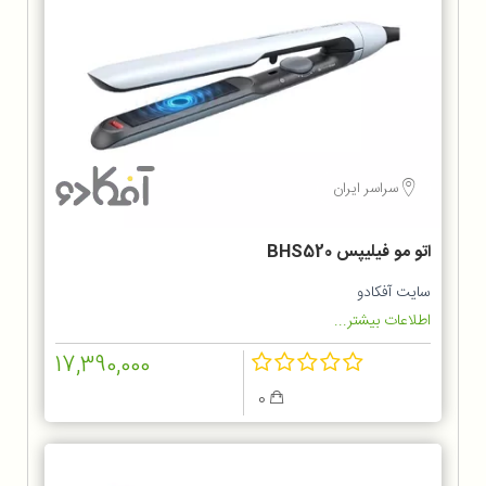
سراسر ایران
اتو مو فیلیپس BHS520
سایت آفکادو
اطلاعات بیشتر...
17,390,000
0