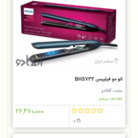
سراسر ایران
اتو مو فیلیپس BHS732
سایت آفکادو
اطلاعات بیشتر...
26,470,000
0