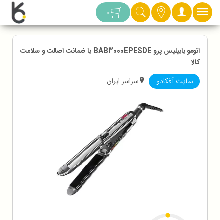
دسته بندی
0
اتومو بابیلیس پرو BAB3000EPESDE با ضمانت اصالت و سلامت
کالا
سایت آفکادو
سراسر ایران