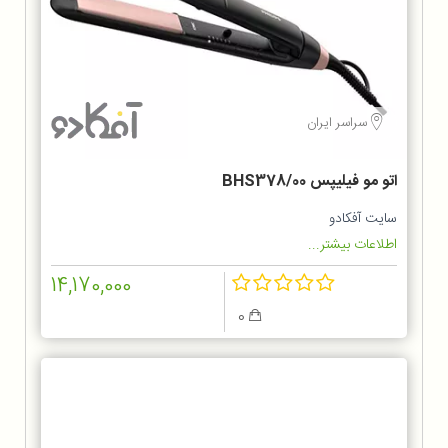
سراسر ایران
اتو مو فیلیپس BHS378/00
سایت آفکادو
اطلاعات بیشتر...
14,170,000
0