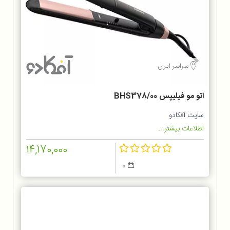
سراسر ایران
اتو مو فیلیپس BHS378/00
سایت آفکادو
اطلاعات بیشتر...
14,170,000
0