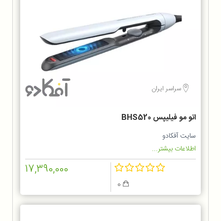
سراسر ایران
اتو مو فیلیپس BHS520
سایت آفکادو
اطلاعات بیشتر...
17,390,000
0