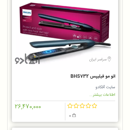
سراسر ایران
اتو مو فیلیپس BHS732
سایت آفکادو
اطلاعات بیشتر...
26,470,000
0