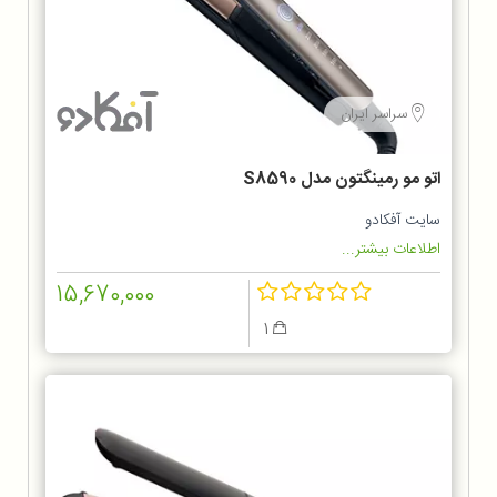
سراسر ایران
اتو مو رمینگتون مدل S8590
سایت آفکادو
اطلاعات بیشتر...
15,670,000
1