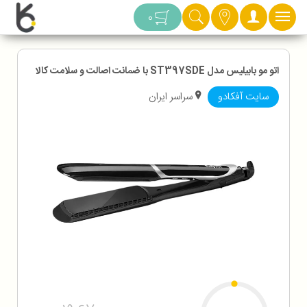
دسته بندی
0
اتو مو بابيليس مدل ST397SDE با ضمانت اصالت و سلامت کالا
سایت آفکادو
سراسر ایران