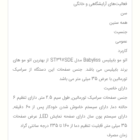
فعالیت‌های آرایشگاهی و خانگی
سن
همه سنین
جنسیت
عمومی
کاربرد
اتو مو بابيليس Babyliss مدل ST397SDE از بهترین اتو مو های
برند بابیلیس می باشد. جنس صفحات این دستگاه از سرامیک
تورمالین با عرض 35 میلی متر می باشد
دارای خاصیت
جنس صفحات سرامیک تورمالین, طول سیم 2.5 متر, دارای تنظیم 6
حالته دما, دارای سیستم خاموش شدن خودکار پس از 60 دقیقه,
دارای سیستم یون ساز, دارای صفحه نمایش LED, عرض صفحات
35 میلی متر, قابلیت تنظیم دما از 160 تا 235 درجه سانتی گراد
زمان مصرف