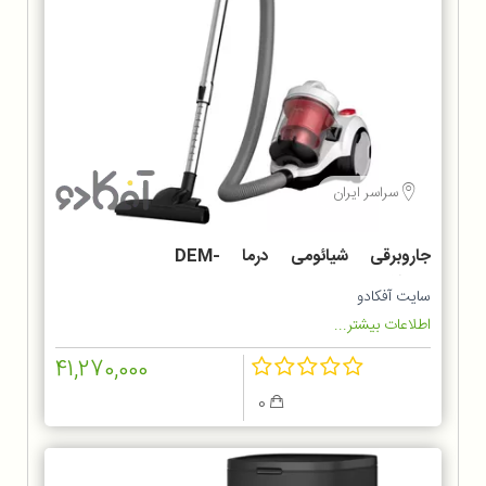
سراسر ایران
جاروبرقی شیائومی درما DEM-
TJ301W
سایت آفکادو
اطلاعات بیشتر...
41,270,000
0