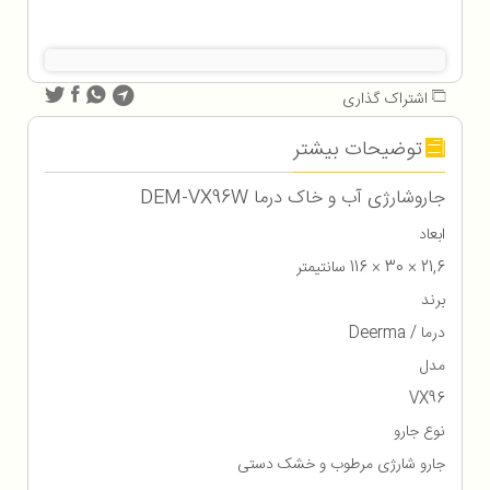
اشتراک گذاری
توضیحات بیشتر
جاروشارژی آب و خاک درما DEM-VX96W
ابعاد
21,6 × 30 × 116 سانتیمتر
برند
درما / Deerma
مدل
VX96
نوع جارو
جارو شارژی مرطوب و خشک دستی