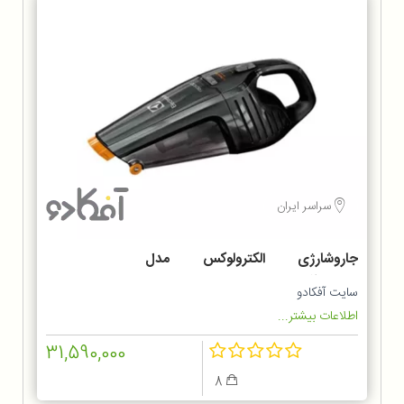
سراسر ایران
جاروشارژی الکترولوکس مدل
ZB6214IGM
سایت آفکادو
اطلاعات بیشتر...
31,590,000
8