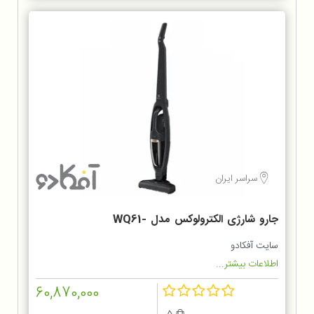
سراسر ایران
جارو شارژی الکترولوکس مدل WQ61-
1OGG
سایت آفکادو
اطلاعات بیشتر...
60,870,000