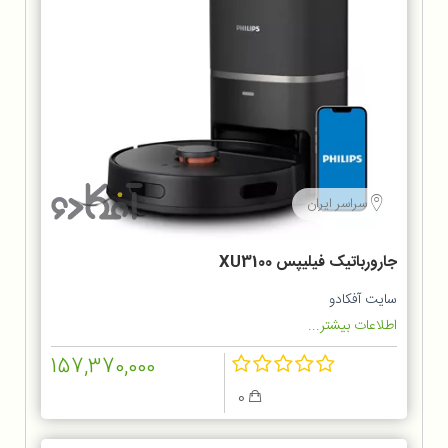
سراسر ایران
جارورباتیک فیلیپس XU3100
سایت آفکادو
اطلاعات بیشتر...
157,370,000
0