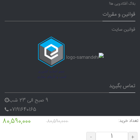
بلاگ آفکادویی ها!
قوانین و مقررات
قوانین سایت
تماس بگیرید
9 صبح الی 23 شب
07191640165
09338282656
80,590,000
تعداد خرید:
80,590,000
-
+