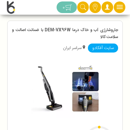
دسته بندی
0
جاروشارژی آب و خاک درما DEM-VX96W با ضمانت اصالت و
سلامت کالا
سایت آفکادو
سراسر ایران