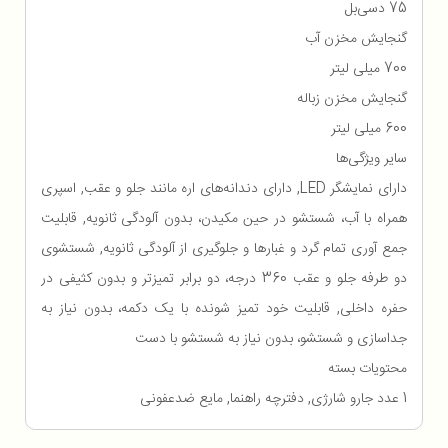
75 دسی‌بل
گنجایش مخزن آب
700 میلی لیتر
گنجایش مخزن زباله
600 میلی لیتر
سایر ویژگی‌ها
دارای نمایشگر LED, دارای دندانه‌های اره‌ مانند جلو و عقب, اسپری
همراه با آب، شستشو در حین مکیدن، بدون آلودگی ثانویه, قابلیت
جمع آوری تمام گرد و غبارها و جلوگیری از آلودگی ثانویه, شستشوی
دو طرفه جلو و عقب 360 درجه، دو برابر تمیزتر و بدون کثیفی در
حفره داخلی, قابلیت خود تمیز شونده با یک دکمه، بدون نیاز به
جداسازی و شستشو، بدون نیاز به شستشو با دست
محتویات بسته
1 عدد جارو شارژی, دفترچه راهنما, مایع ضدعفونی