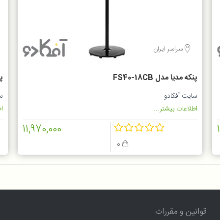
سراسر ایران
پنکه مدیا مدل FS40-18CB
پن
سایت آفکادو
س
اطلاعات بیشتر...
اط
11,970,000
0
قوانین و مقررات