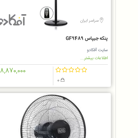
سراسر ایران
پنکه جیپاس GF9489
سایت آفکادو
اطلاعات بیشتر...
18,870,000
0