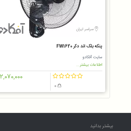
سراسر ایران
پنکه بلک اند دکر FW1620
سایت آفکادو
اطلاعات بیشتر...
12,070,000
0
بیشتر بدانید