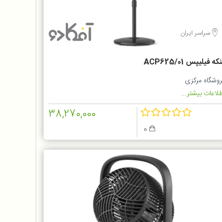
سراسر ایران
که فیلیپس ACP625/01
روشگاه مرکزی
لاعات بیشتر...
38,270,000
0