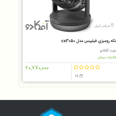
سراسر ایران
که رومیزی فیلیپس مدل cx3050
ایت آفکادو
لاعات بیشتر...
20,770,000
17