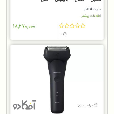
MT727SDE
سایت آفکادو
اطلاعات بیشتر...
18,270,000
0
سراسر ایران