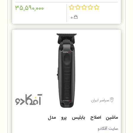
35,590,000
0
سراسر ایران
ماشین اصلاح بابلیس پرو مدل
FX726SDE
سایت آفکادو