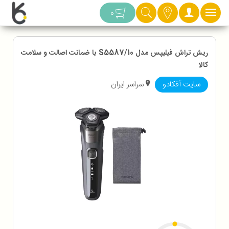
دسته بندی
0
ریش تراش فیلیپس مدل S5587/10 با ضمانت اصالت و سلامت
کالا
سایت آفکادو
سراسر ایران