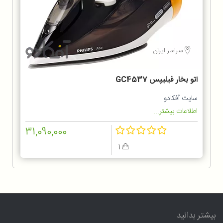
سراسر ایران
اتو بخار فیلیپس GC4537
سایت آفکادو
اطلاعات بیشتر...
31,090,000
1
بیشتر بدانید