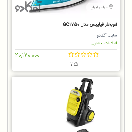
سراسر ایران
اتوبخار فیلیپس مدل GC1750
سایت آفکادو
اطلاعات بیشتر...
20,170,000
7