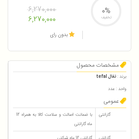
6,270,000
0%
6,270,000
تخفیف
بدون رای
مشخصات محصول
برند :
تفال tefal
واحد : عدد
عمومی
گارانتی
با ضمانت اصالت و سلامت کالا به همراه 12
ماه گارانتی
گارانتی
گارانتی 12 ماه شرکتی