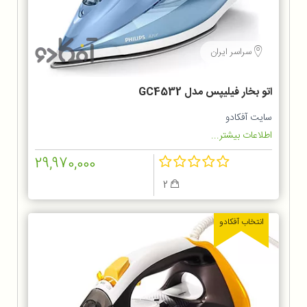
سراسر ایران
اتو بخار فیلیپس مدل GC4532
سایت آفکادو
اطلاعات بیشتر...
29,970,000
2
انتخاب آفکادو