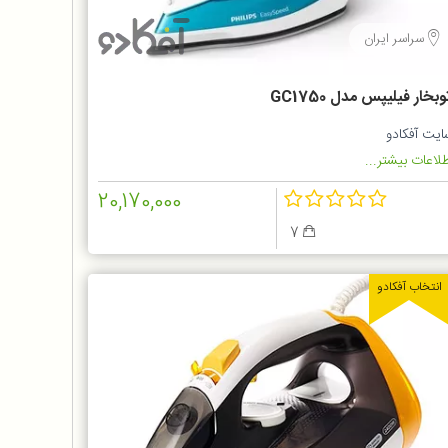
سراسر ایران
وبخار فیلیپس مدل GC1750
ایت آفکادو
لاعات بیشتر...
20,170,000
7
انتخاب آفکادو