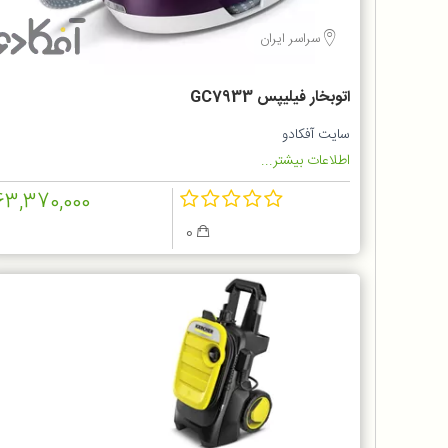
سراسر ایران
اتوبخار فیلیپس GC7933
سایت آفکادو
اطلاعات بیشتر...
63,370,000
0