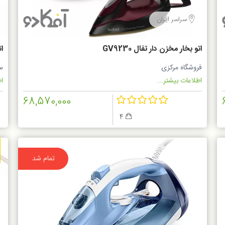
سراسر ایران
اتو بخار مخزن دار تفال GV9230
ات
فروشگاه مرکزی
س
اطلاعات بیشتر...
اط
68,570,000
4
تمام شد