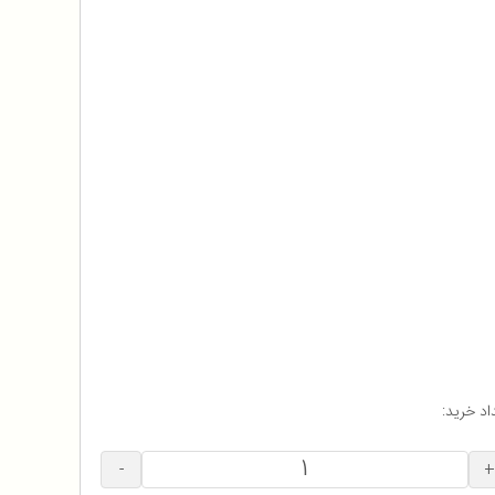
اد خرید:
-
+