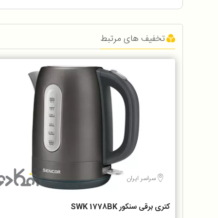
تخفیف های مرتبط
سراسر ایران
کتری برقی سنکور SWK 1778BK