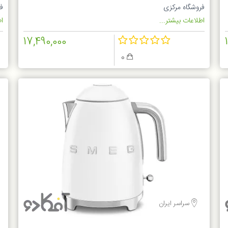
فروشگاه مرکزی
ف
اطلاعات بیشتر...
اط
17,490,000
0
سراسر ایران