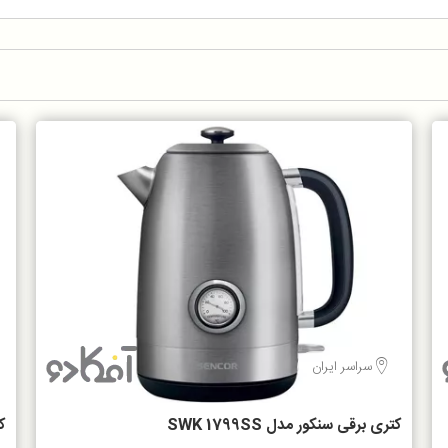
سراسر ایران
کتری برقی سنکور مدل SWK 1799SS
کت