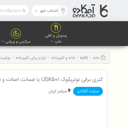
انتخاب شهر
رستوران و کافی
شاپ
سرگرمی و ورزشی
خانه
کالاها
خانه و آشپزخانه
لوازم برقی آشپزخانه
نوشیدن
کتری برقی نوتریکوک USK501 با ضمانت اصالت و سلامت کالا به همراه 12 ماه گارانتی
سایت آفکادو
سراسر ایران