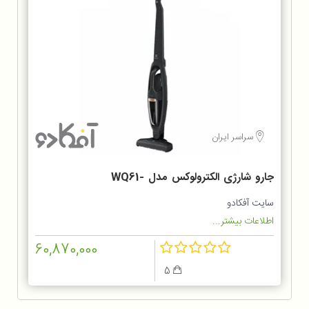
سراسر ایران
جارو شارژی الکترولوکس مدل WQ61-
1OGG
سایت آفکادو
اطلاعات بیشتر...
60,870,000
5