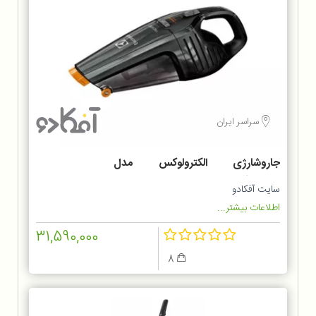
سراسر ایران
جاروشارژی الکترولوکس مدل
ZB6214IGM
سایت آفکادو
اطلاعات بیشتر...
31,590,000
8