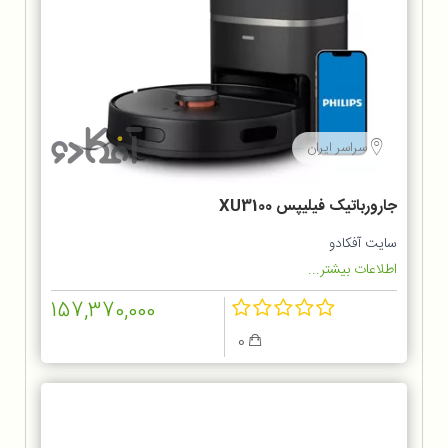
سراسر ایران
جارورباتیک فیلیپس XU3100
سایت آفکادو
اطلاعات بیشتر...
157,370,000
0