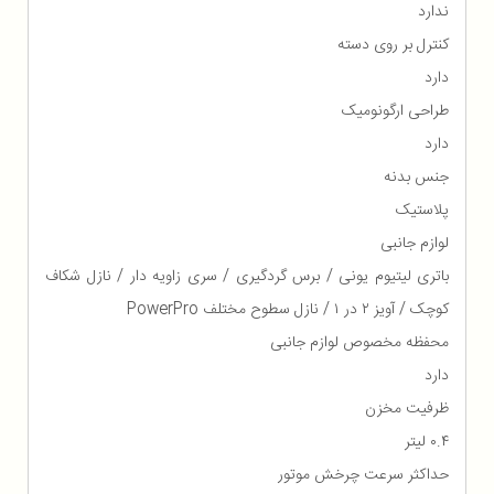
ندارد
کنترل بر روی دسته
دارد
طراحی ارگونومیک
دارد
جنس بدنه
پلاستیک
لوازم جانبی
باتری لیتیوم یونی / برس گردگیری / سری زاویه دار / نازل شکاف
کوچک / آویز ۲ در ۱ / نازل سطوح مختلف PowerPro
محفظه مخصوص لوازم جانبی
دارد
ظرفیت مخزن
۰.۴ لیتر
حداکثر سرعت چرخش موتور