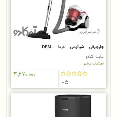
سراسر ایران
جاروبرقی شیائومی درما DEM-
TJ301W
سایت آفکادو
اطلاعات بیشتر...
41,270,000
0