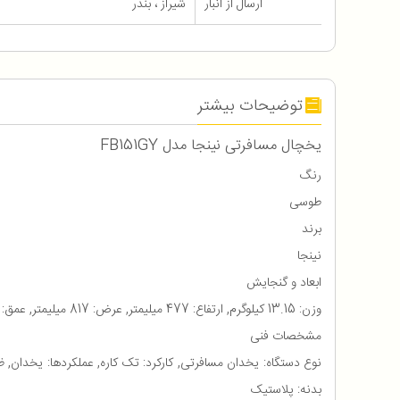
ارسال از انبار
شیراز ، بندر
توضیحات بیشتر
یخچال مسافرتی نینجا مدل FB151GY
رنگ
طوسی
برند
نینجا
ابعاد و گنجایش
وزن: 13.15 کیلوگرم, ارتفاع: 477 میلیمتر, عرض: 817 میلیمتر, عمق: 433 میلیمتر
مشخصات فنی
بدنه: پلاستیک