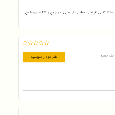
امکان دسته بندی مواد مختلف در بخش های مختلف یخدان, , امکان قفل کردن درب یخدان, , ساخت با عایق 76 میلیمتری که قادر است یخ را تا 6 روز حفظ کند, , ظرفیتی معادل 80 بطری بدون یخ و 45 بطری با یخ, ,
 نظر دهید
نظر خود را بنویسید