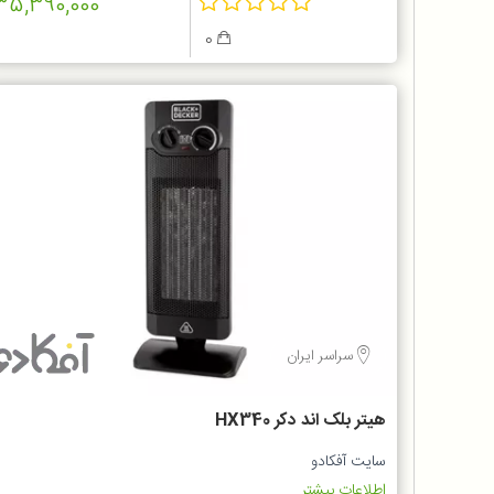
35,390,000
0
سراسر ایران
هیتر بلک اند دکر HX340
سایت آفکادو
اطلاعات بیشتر...