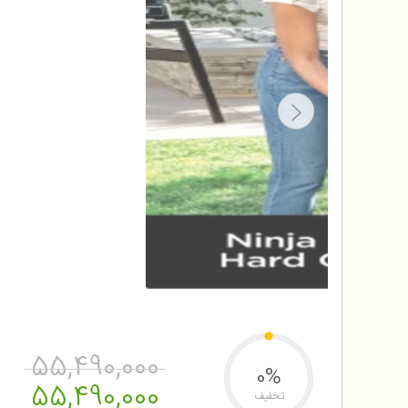
55,490,000
0%
55,490,000
تخفیف