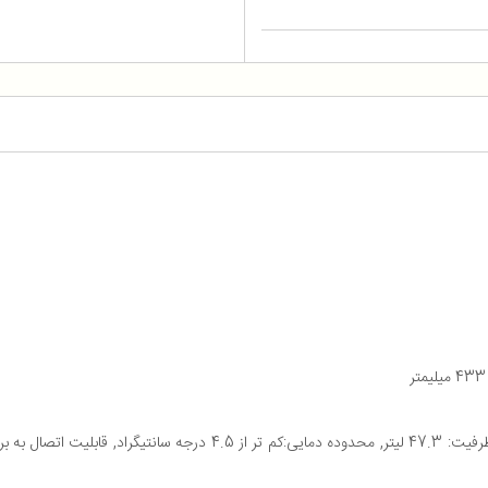
نوع دستگاه: یخدان مسافرتی, کارکرد: تک کاره, عملکردها: یخدان, ظرفیت: .3