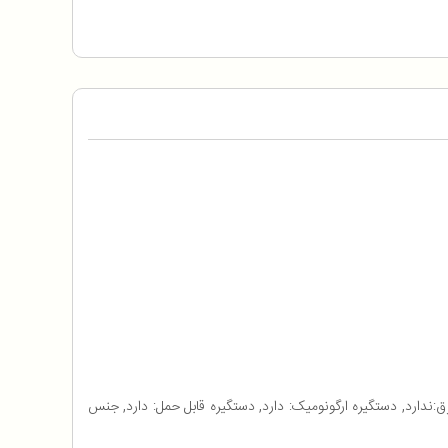
47 لیتر, محدوده دمایی:کم تر از 4.5 درجه سانتیگراد, قابلیت اتصال به برق:ندارد, دستگیره ارگونومیک: دارد, دستگیره قابل حمل: دارد, جنس