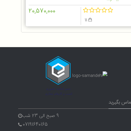
20,570,000
11
ماس بگیرید
9 صبح الی 23 شب
07191640165