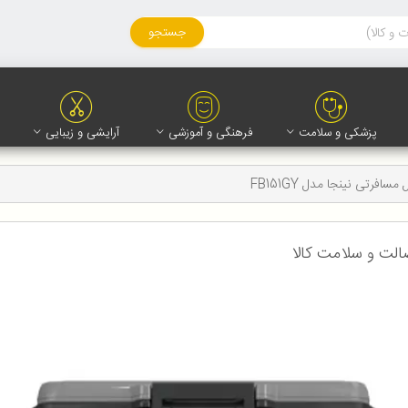
جستجو
پزشکی و سلامت
فرهنگی و آموزشی
آرایشی و زیبایی
سافرتی نینجا مدل FB151GY