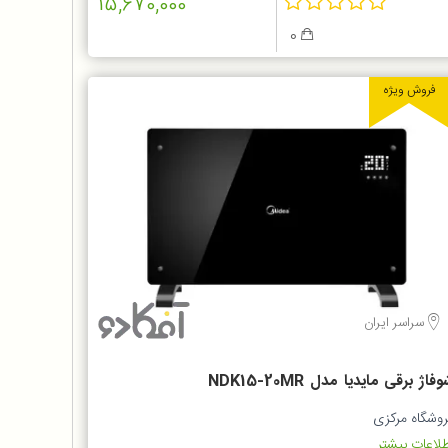
15,670,000
0
فروش ویژه
سراسر ایران
شوفاژ برقی مایدیا مدل NDK15-20MR
یشه‌ای لمسی
روشگاه مرکزی
لاعات بیشتر...