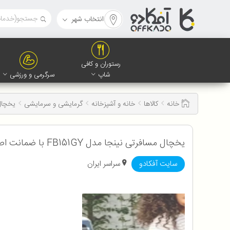
انتخاب شهر
رستوران و کافی
شاپ
سرگرمی و ورزشی
خانه
کالاها
خانه و آشپزخانه
گرمایشی و سرمایشی
یخچال م
یخچال مسافرتی نینجا مدل FB151GY با ضمانت اصالت و سلامت کالا
سایت آفکادو
سراسر ایران