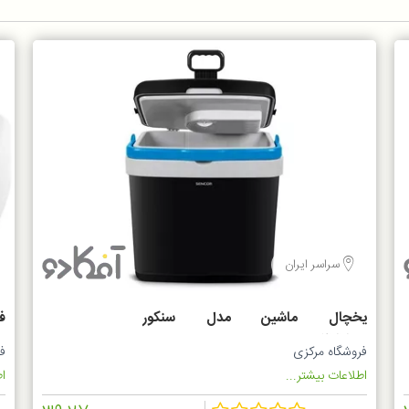
سراسر ایران
یخچال ماشین مدل سنکور
فن
SCM4233BL
فروشگاه مرکزی
ف
اطلاعات بیشتر...
اط