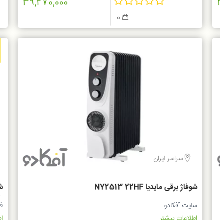
39,270,000
0
سراسر ایران
شوفاژ برقی مایدیا NY2513 22HF
ش
سایت آفکادو
ف
اطلاعات بیشتر...
اط