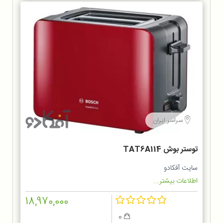
سراسر ایران
توستر بوش TAT6A114
سایت آفکادو
اطلاعات بیشتر...
18,970,000
0