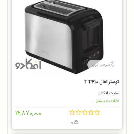
سراسر ایران
توستر تفال TT410
سایت آفکادو
اطلاعات بیشتر...
14,870,000
0