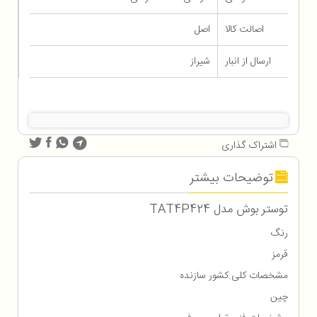
اصالت کالا
اصل
ارسال از انبار
شیراز
اشتراک گذاری
توضیحات بیشتر
توستر بوش مدل TAT4P424
رنگ
قرمز
مشخصات کلی.کشور سازنده
چین