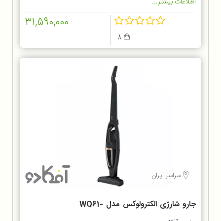
اطلاعات بیشتر...
31,590,000
8
سراسر ایران
جارو شارژی الکترولوکس مدل WQ61-
1OGG