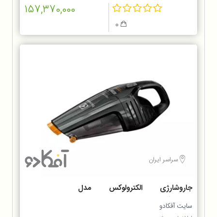
157,370,000
0
سراسر ایران
جاروشارژی الکترولوکس مدل
ZB6214IGM
سایت آفکادو