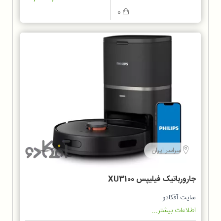
0
سراسر ایران
جارورباتیک فیلیپس XU3100
سایت آفکادو
اطلاعات بیشتر...