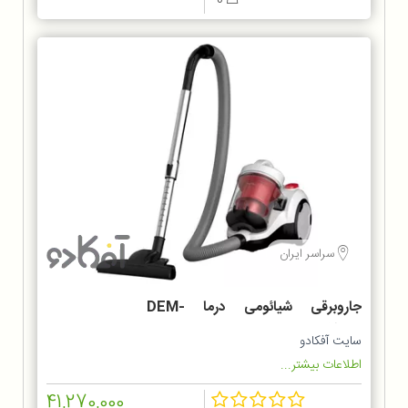
0
سراسر ایران
جاروبرقی شیائومی درما DEM-
TJ301W
سایت آفکادو
اطلاعات بیشتر...
41,270,000