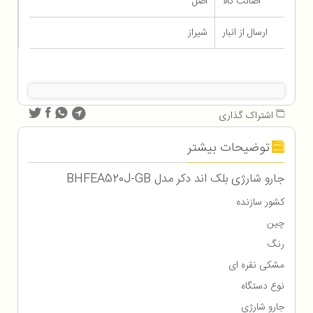
اصالت کالا
اصل
ارسال از انبار
شیراز
اشتراک گذاری
توضیحات بیشتر
جارو شارژی بلک اند دکر مدل BHFEA520J-GB
کشور سازنده
چین
رنگ
مشکی نقره ای
نوع دستگاه
جارو شارژی