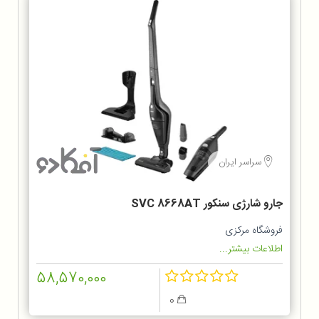
سراسر ایران
جارو شارژی سنکور SVC 8668AT
فروشگاه مرکزی
اطلاعات بیشتر...
58,570,000
0