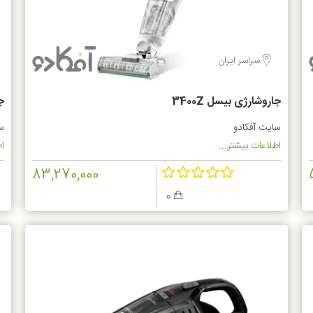
سراسر ایران
جاروشارژی بیسل 3400Z
W
سایت آفکادو
س
اطلاعات بیشتر...
اط
83,270,000
0