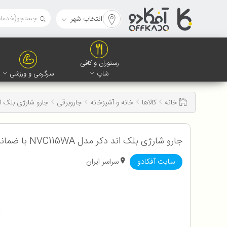
انتخاب شهر
رستوران و کافی
شاپ
سرگرمی و ورزشی
خانه
کالاها
خانه و آشپزخانه
جاروبرقی
جارو شارژی بلک اند دک
جارو شارژی بلک اند دکر مدل NVC115WA با ضمانت اصالت و سلامت کالا به همراه 12 ماه گارانتی
سایت آفکادو
سراسر ایران