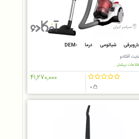
سراسر ایران
جاروبرقی شیائومی درما DEM-
TJ301
ایت آفکادو
لاعات بیشتر...
41,270,000
0