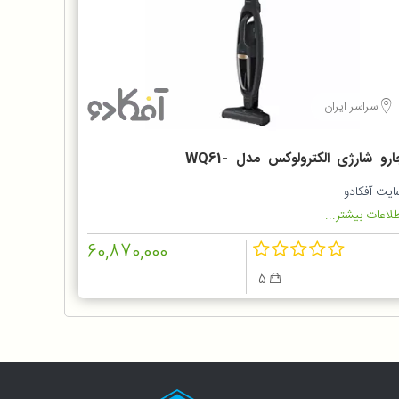
سراسر ایران
جارو شارژی الکترولوکس مدل WQ61-
1OG
ایت آفکادو
لاعات بیشتر...
60,870,000
5