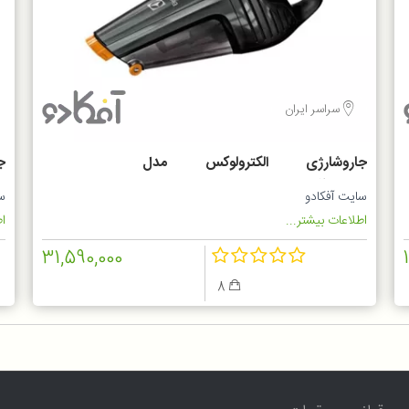
سراسر ایران
جاروشارژی الکترولوکس مدل
G
ZB6214IGM
سایت آفکادو
س
اطلاعات بیشتر...
اط
31,590,000
8