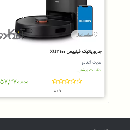
سراسر ایران
جارورباتیک فیلیپس XU3100
سایت آفکادو
اطلاعات بیشتر...
157,370,000
0