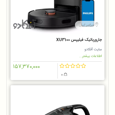
سراسر ایران
جارورباتیک فیلیپس XU3100
سایت آفکادو
اطلاعات بیشتر...
157,370,000
0