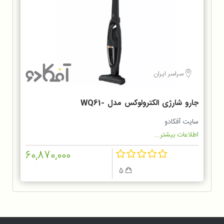
سراسر ایران
جارو شارژی الکترولوکس مدل WQ61-
1OGG
سایت آفکادو
اطلاعات بیشتر...
60,870,000
5