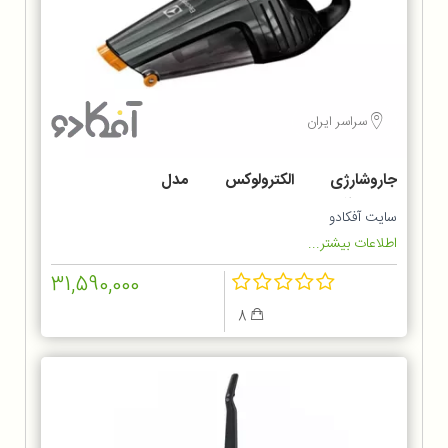
سراسر ایران
جاروشارژی الکترولوکس مدل
ZB6214IGM
سایت آفکادو
اطلاعات بیشتر...
31,590,000
8