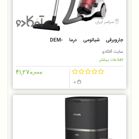
سراسر ایران
جاروبرقی شیائومی درما DEM-
TJ301W
سایت آفکادو
اطلاعات بیشتر...
41,270,000
0