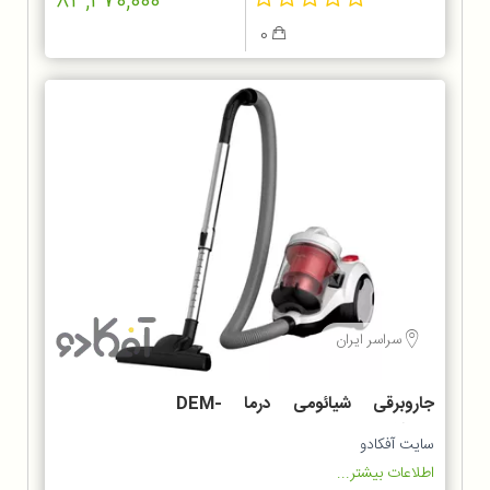
83,270,000
0
سراسر ایران
جاروبرقی شیائومی درما DEM-
TJ301W
سایت آفکادو
اطلاعات بیشتر...