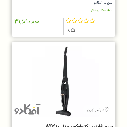
سایت آفکادو
اطلاعات بیشتر...
31,590,000
8
سراسر ایران
جارو شارژی الکترولوکس مدل WQ61-