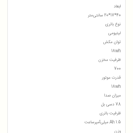
ابعاد
40*17*20 سانتی‌متر
نوع باتری
لیتیومی
توان مکش
18wh
ظرفیت مخزن
700
قدرت موتور
18wh
میزان صدا
78 دسی بل
ظرفیت باتری
1.5 Ah میلی‌آمپرساعت
وزن