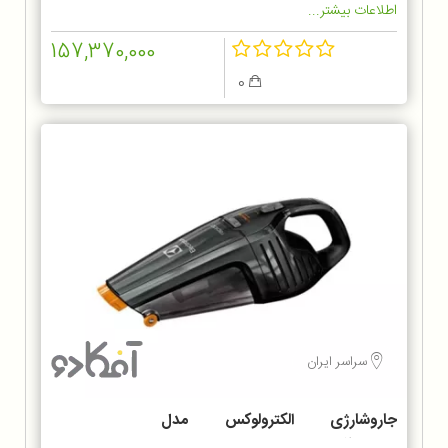
اطلاعات بیشتر...
157,370,000
0
سراسر ایران
جاروشارژی الکترولوکس مدل
ZB6214IGM