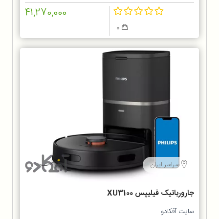
41,270,000
0
سراسر ایران
جارورباتیک فیلیپس XU3100
سایت آفکادو