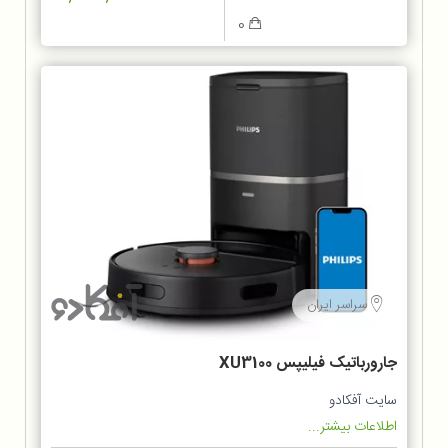
0
سراسر ایران
جارورباتیک فیلیپس XU3100
سایت آفکادو
اطلاعات بیشتر...