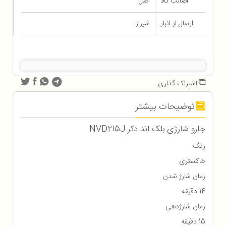
اصالت کالا
اصل
ارسال از انبار
شیراز
اشتراک گذاری
توضیحات بیشتر
جارو شارژی بلک اند دکر NVD215J
رنگ
خاکستری
زمان شارژ شدن
14 دقیقه
زمان شارژدهی
15 دقیقه