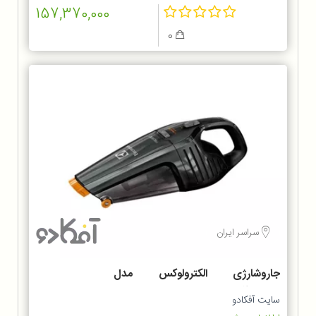
157,370,000
0
سراسر ایران
جاروشارژی الکترولوکس مدل
ZB6214IGM
سایت آفکادو