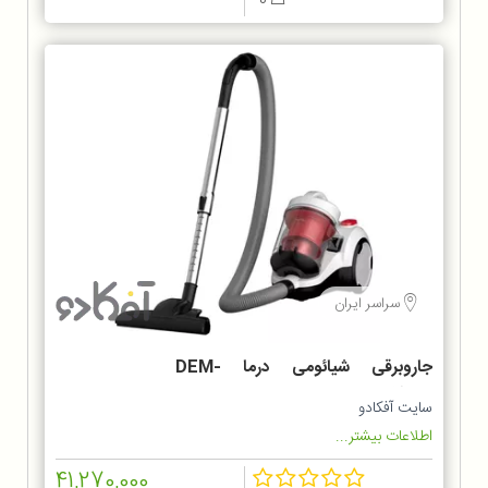
0
سراسر ایران
جاروبرقی شیائومی درما DEM-
TJ301W
سایت آفکادو
اطلاعات بیشتر...
41,270,000