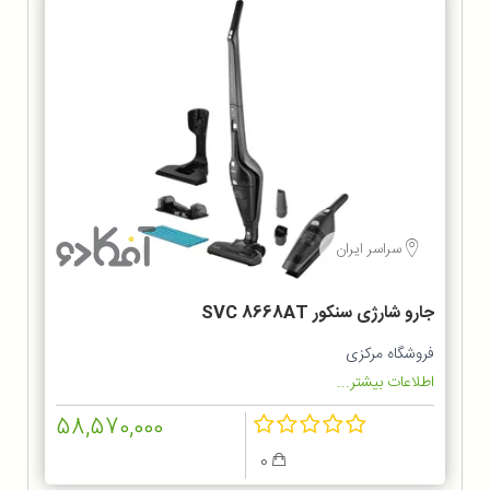
سراسر ایران
جارو شارژی سنکور SVC 8668AT
فروشگاه مرکزی
اطلاعات بیشتر...
58,570,000
0