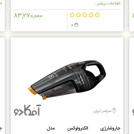
اطلاعات بیشتر...
اط
83,270,000
0
سراسر ایران
جاروشارژی الکترولوکس مدل