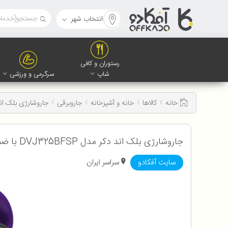
انتخاب شهر
رستوران و کافی
شاپ
سرگرمی و ورزشی
خانه
کالاها
خانه و آشپزخانه
جاروبرقی
جاروشارژی بلک اند دکر 
جاروشارژی بلک اند دکر مدل DVJ325BFSP با ضمانت اصالت و سلامت کالا
سایت آفکادو
سراسر ایران