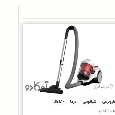
سراسر ایران
جاروبرقی شیائومی درما DEM-
TJ301
ایت آفکادو