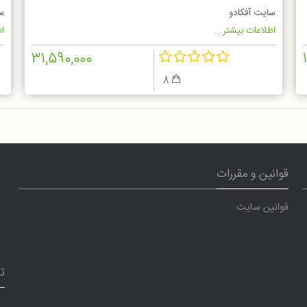
G
ZB6214IGM
سایت آفکادو
س
اطلاعات بیشتر...
اط
31,590,000
8
قوانین و مقررات
قوانین سایت
ت