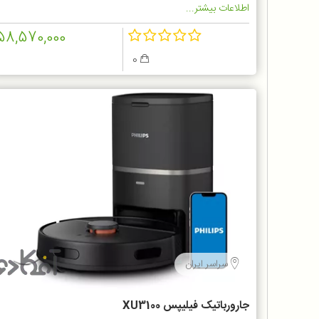
اطلاعات بیشتر...
58,570,000
0
سراسر ایران
جارورباتیک فیلیپس XU3100