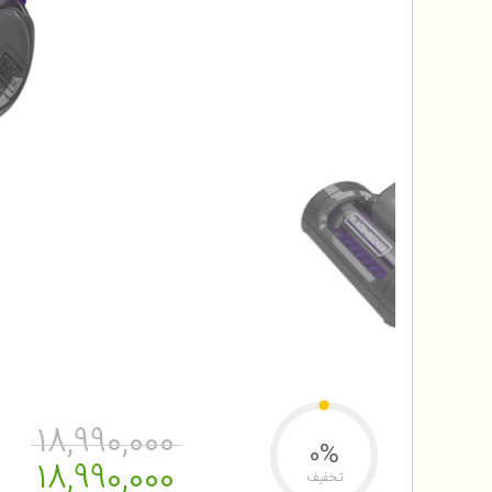
18,990,000
0%
18,990,000
تخفیف