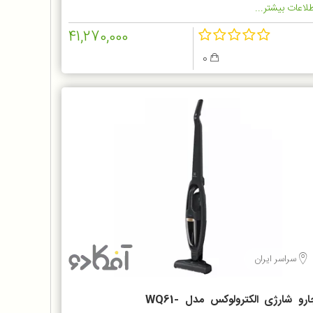
لاعات بیشتر...
41,270,000
0
سراسر ایران
جارو شارژی الکترولوکس مدل WQ61-