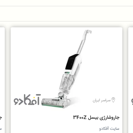
سراسر ایران
جاروشارژی بیسل 3400Z
W
سایت آفکادو
س