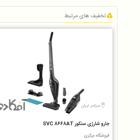
تخفیف های مرتبط
سراسر ایران
جارو شارژی سنکور SVC 8668AT
فروشگاه مرکزی