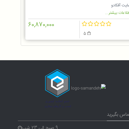
1OG
ایت آفکادو
لاعات بیشتر...
60,870,000
5
ماس بگیرید
9 صبح الی 23 شب