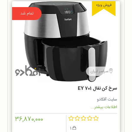
فروش ویژه
تمام شد
سراسر ایران
سرخ كن تفال EY 701
سایت آفکادو
اطلاعات بیشتر...
36,870,000
1