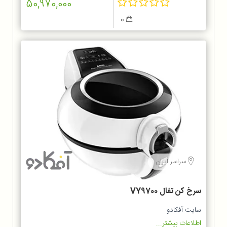
50,970,000
0
سراسر ایران
سرخ کن تفال VY9700
سایت آفکادو
اطلاعات بیشتر...