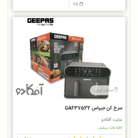
28
سراسر ایران
سرخ کن جیپاس GAF37532
سایت آفکادو
اطلاعات بیشتر...