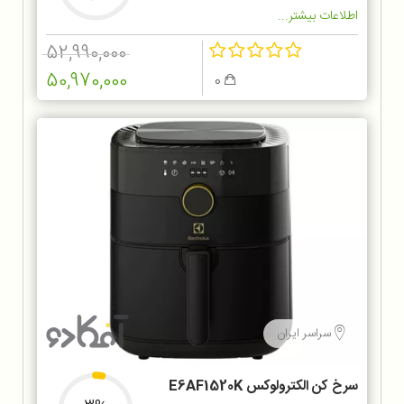
اطلاعات بیشتر...
52,990,000
50,970,000
0
سراسر ایران
سرخ کن الکترولوکس E6AF1520K