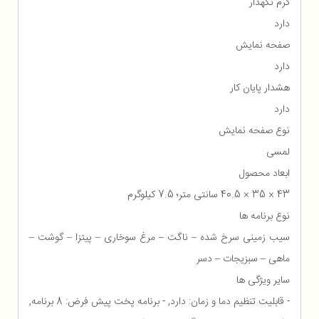
گرم نگهدار
دارد
صفحه نمایش
دارد
هشدار پایان کار
دارد
نوع صفحه نمایش
لمسی
ابعاد محصول
43 × 35 × 40.5 سانتی متر؛ 7.5 کیلوگرم
نوع برنامه ها
سیب زمینی سرخ شده – ناگت – مرغ سوخاری – پیتزا – گوشت –
ماهی – سبزیجات – دسر
سایر ویژگی ها
- قابلیت تنظیم دما و زمان: دارد, - برنامه پخت پیش فرض: 8 برنامه,