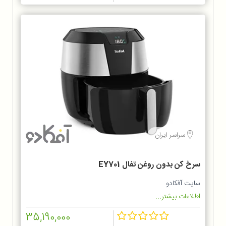
سراسر ایران
سرخ کن بدون روغن تفال EY701
سایت آفکادو
اطلاعات بیشتر...
35,190,000