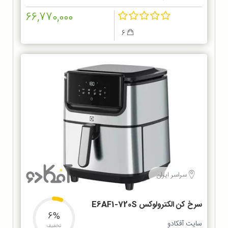
66,770,000
6
سراسر ایران
سرخ کن الکترولوکس E6AF1-720S
6%
سایت آفکادو
تخفیف