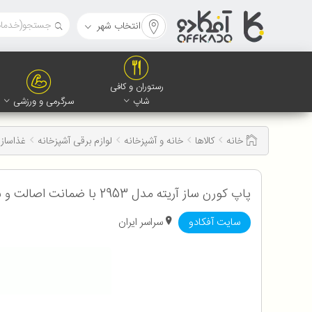
انتخاب شهر
رستوران و کافی
شاپ
سرگرمی و ورزشی
خانه
کالاها
خانه و آشپزخانه
لوازم برقی آشپزخانه
غذاساز 
پاپ کورن ساز آریته مدل 2953 با ضمانت اصالت و سلامت کالا
سایت آفکادو
سراسر ایران