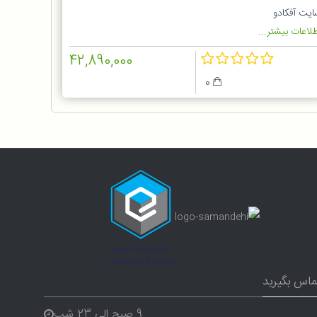
MUM442
ایت آفکادو
لاعات بیشتر...
42,890,000
0
ماس بگیرید
9 صبح الی 23 شب