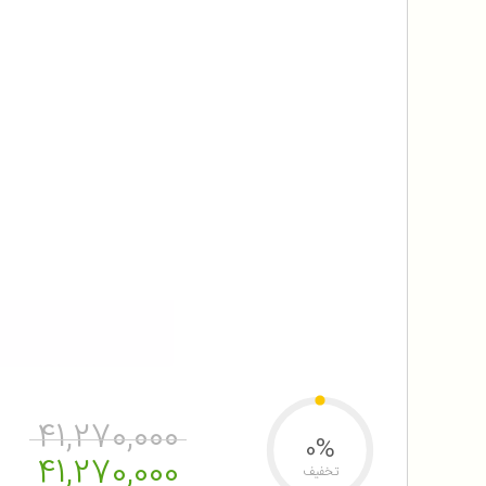
41,270,000
0%
41,270,000
تخفیف