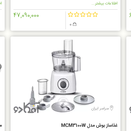
اطلاعات بیشتر...
اط
47,090,000
0
سراسر ایران
غذاساز بوش مدل MCM3100W