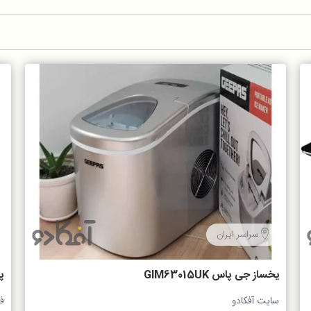
سراسر ایران
یخساز جی پاس GIM63015UK
پش
سایت آفکادو
ف