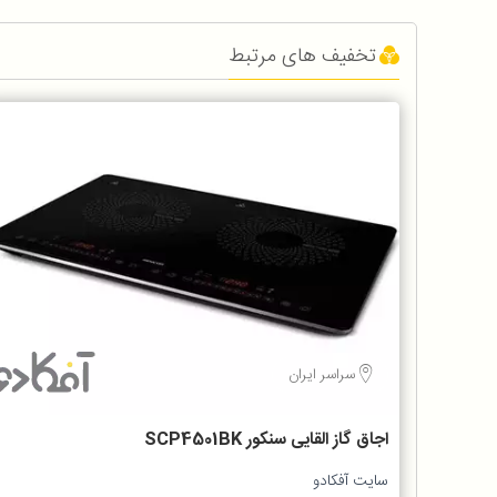
تخفیف های مرتبط
سراسر ایران
اجاق گاز القایی سنکور SCP4501BK
سایت آفکادو