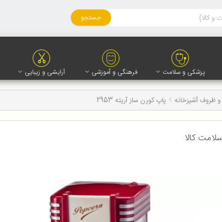
جستجو
پزشکی و سلامت
فرهنگی و آموزشی
آرایشی و زیبایی
و ظروف آشپزخانه
پاپ کورن ساز آریته 2953