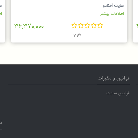
7
سایت آفکادو
س
اطلاعات بیشتر...
اط
36,370,000
7
قوانین و مقررات
قوانین سایت
ت