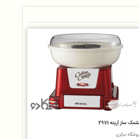
سراسر ایران
مک ساز آریته 2971
روشگاه مرکزی