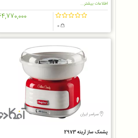
اطلاعات بیشتر...
64,770,000
0
سراسر ایران
پشمک ساز آریته 2973