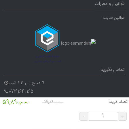
قوانین و مقررات
قوانین سایت
تماس بگیرید
9 صبح الی 23 شب
07191640165
09338282656
59,890,000
تعداد خرید:
59,890,000
-
+