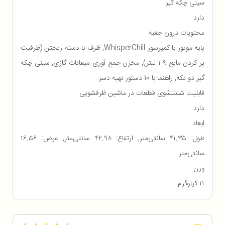
سینی چکه گیر
دارد
محتویات درون جعبه
پایه موتور با کمپرسور WhisperChill, ظرف با دسته ریختن (ظرفیت
پر کردن مایع ۱.۹ لیتر), مخزن جمع آوری میعانات گازی, سینی چکه
گیر دو تکه, راهنما با 10 دستور تهیه دسر
قابلیت شستشوی قطعات در ماشین ظرفشویی
دارد
ابعاد
طول: ۴۱.۳۵ سانتی‌متر, ارتفاع: ۴۲.۹۸ سانتی‌متر, عرض: ۱۶.۵۶
سانتی‌متر
وزن
۱۱ کیلوگرم