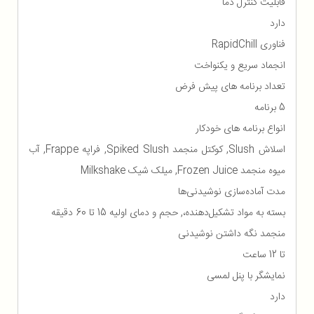
قابلیت کنترل دما
دارد
فناوری RapidChill
انجماد سریع و یکنواخت
تعداد برنامه های پیش فرض
5 برنامه
انواع برنامه های خودکار
اسلاش Slush, کوکتل منجمد Spiked Slush, فراپه Frappe, آب
میوه منجمد Frozen Juice, میلک شیک Milkshake
مدت آماده‌سازی نوشیدنی‌ها
بسته به مواد تشکیل‌دهنده،, حجم و دمای اولیه 15 تا 60 دقیقه
منجمد نگه داشتن نوشیدنی
تا 12 ساعت
نمایشگر با پنل لمسی
دارد