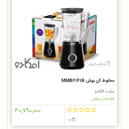
سراسر ایران
مخلوط کن بوش MMB6141B
سایت آفکادو
اطلاعات بیشتر...
30,790,000
0