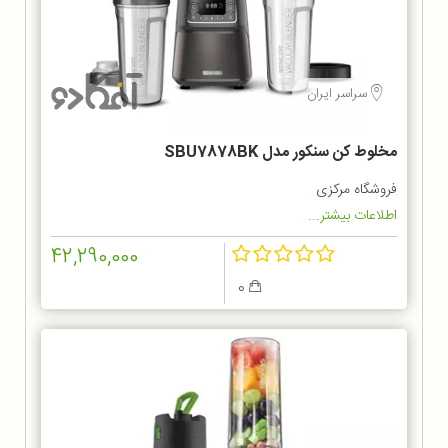
سراسر ایران
مخلوط‌ کن سنکور مدل SBU7878BK
فروشگاه مرکزی
اطلاعات بیشتر...
42,290,000
0