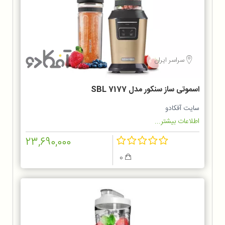
سراسر ایران
اسموتی ساز سنکور مدل SBL 7177
سایت آفکادو
اطلاعات بیشتر...
23,690,000
0