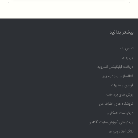
بیشتر بدانید
تماس با ما
درباره ما
دریافت اپلیکیشن اندروید
فعالسازی رمز دوم پویا
قوانین و مقررات
روش های پرداخت
فروشگاه های اطراف من
درخواست همکاری
ویدئوهای آموزش سایت آفکادو
بلاگ آفکادویی ها!