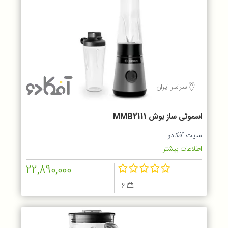
سراسر ایران
اسموتی ساز بوش MMB2111
سایت آفکادو
اطلاعات بیشتر...
22,890,000
6