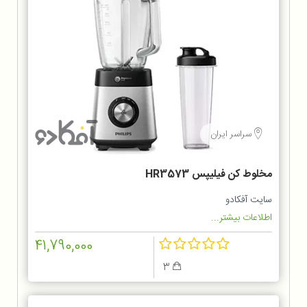
سراسر ایران
مخلوط کن فيليپس HR3573
سایت آفکادو
اطلاعات بیشتر...
41,790,000
3