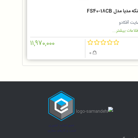
که مدیا مدل FS40-18CB
ایت آفکادو
لاعات بیشتر...
11,970,000
0