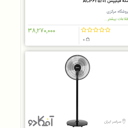
که فیلیپس ACP625/01
روشگاه مرکزی
لاعات بیشتر...
38,270,000
0
سراسر ایران