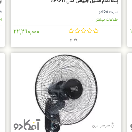
پنکه تمام استیل جیپاس مدل GF9611
پن
سایت آفکادو
ف
اطلاعات بیشتر...
اط
22,290,000
11
سراسر ایران