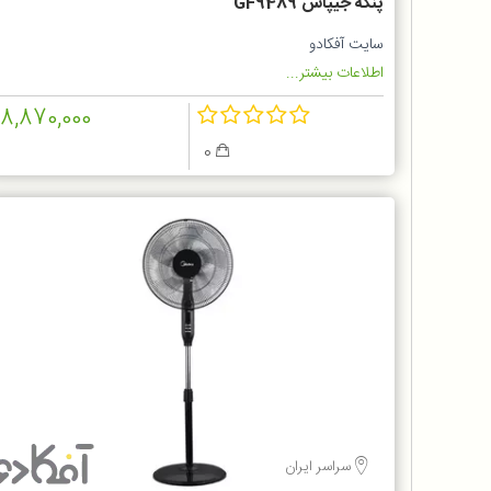
پنکه جیپاس GF9489
سایت آفکادو
اطلاعات بیشتر...
18,870,000
0
سراسر ایران