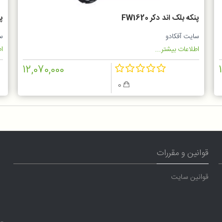
پنکه بلک اند دکر FW1620
پن
سایت آفکادو
س
اطلاعات بیشتر...
اط
12,070,000
0
قوانین و مقررات
قوانین سایت