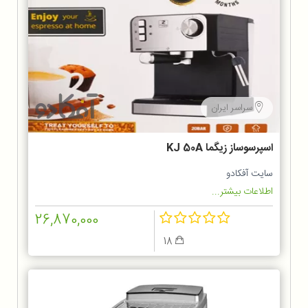
سراسر ایران
اسپرسوساز زیگما KJ 50A
سایت آفکادو
اطلاعات بیشتر...
26,870,000
18