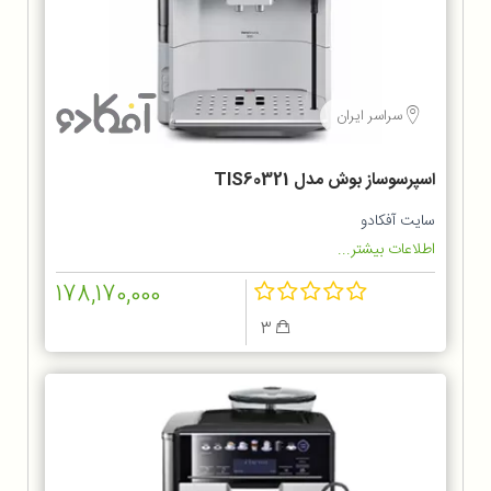
سراسر ایران
اسپرسوساز بوش مدل TIS60321
سایت آفکادو
اطلاعات بیشتر...
178,170,000
3