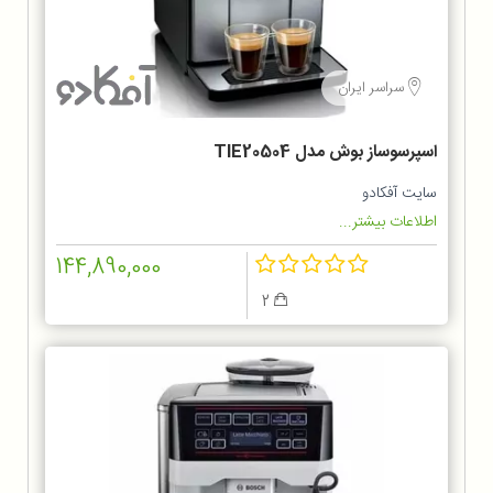
سراسر ایران
اسپرسوساز بوش مدل TIE20504
سایت آفکادو
اطلاعات بیشتر...
144,890,000
2