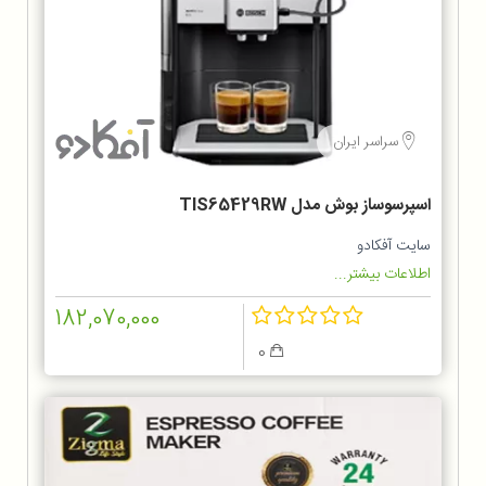
سراسر ایران
اسپرسوساز بوش مدل TIS65429RW
سایت آفکادو
اطلاعات بیشتر...
182,070,000
0