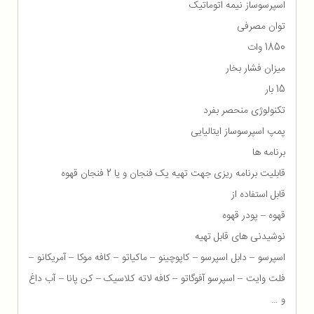
اسپرسوساز نیمه اتوماتیک
توان مصرفی
1850 وات
میزان فشار بخار
15 بار
تکنولوژی منحصر بفرد
پمپ اسپرسوساز ایتالیایی
برنامه ها
قابلیت برنامه ریزی جهت تهیه یک فنجان و یا 2 فنجان قهوه
قابل استفاده از
قهوه – پودر قهوه
نوشیدنی های قابل تهیه
اسپرسو – دابل اسپرسو – کاپوچینو – ماکیاتو – کافه موکا – آمریکانو –
فلت وایت – اسپرسو آفوگاتو – کافه لاته کلاسیک – کن پانا – آب داغ
و …