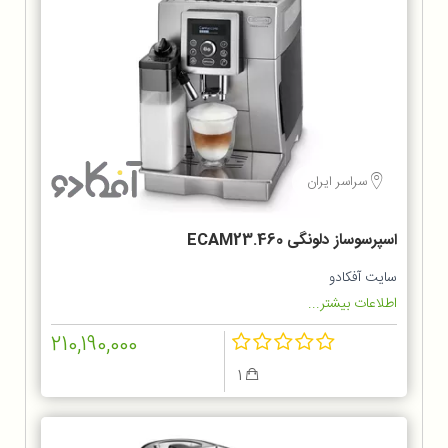
سراسر ایران
اسپرسوساز دلونگی ECAM23.460
سایت آفکادو
اطلاعات بیشتر...
210,190,000
1