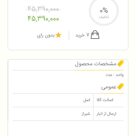
45,390,000
0%
45,390,000
تخفیف
7 خرید
بدون رای
مشخصات محصول
واحد : عدد
عمومی
اصالت کالا
اصل
ارسال از انبار
شیراز