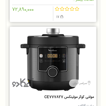
اطلاعات بیشتر...
72,890,000
17
سراسر ایران
مولتی کوکر مولینکس CE777827
سایت آفکادو