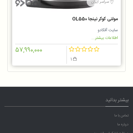
سراسر ایران
مولتی کوکر نینجا OL550
سایت آفکادو
اطلاعات بیشتر...
57,990,000
1
بیشتر بدانید
تماس با ما
درباره ما