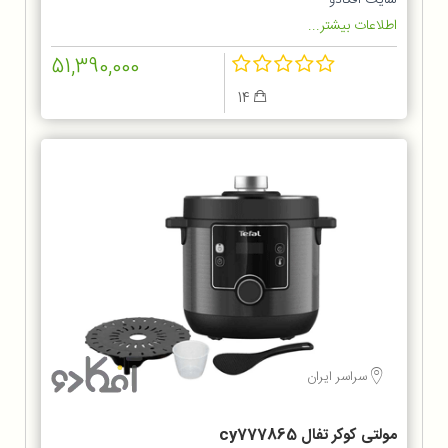
اطلاعات بیشتر...
51,390,000
14
سراسر ایران
مولتی کوکر تفال cy777865